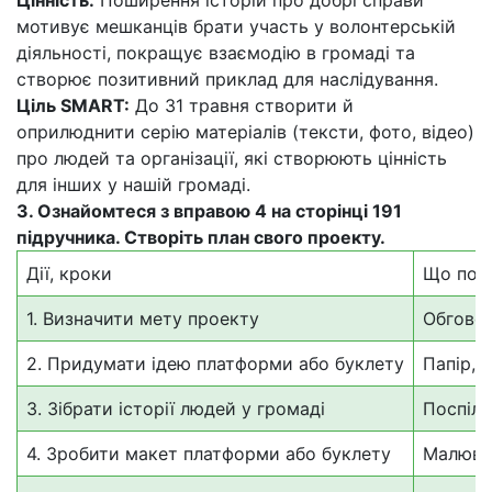
Цінність:
Поширення історій про добрі справи
мотивує мешканців брати участь у волонтерській
діяльності, покращує взаємодію в громаді та
створює позитивний приклад для наслідування.
Ціль SMART:
До 31 травня створити й
оприлюднити серію матеріалів (тексти, фото, відео)
про людей та організації, які створюють цінність
для інших у нашій громаді.
3. Ознайомтеся з вправою 4 на сторінці 191
підручника. Створіть план свого проекту.
Дії, кроки
Що потр
1. Визначити мету проекту
Обговор
2. Придумати ідею платформи або буклету
Папір, 
3. Зібрати історії людей у громаді
Поспілк
4. Зробити макет платформи або буклету
Малюват