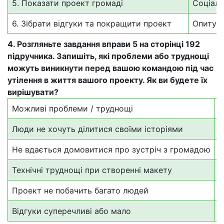
5. Показати проект громаді
Соціаль
6. Зібрати відгуки та покращити проект
Опитува
4. Розгляньте завдання вправи 5 на сторінці 192
підручника. Запишіть, які проблеми або труднощі
можуть виникнути перед вашою командою під час
утілення в життя вашого проекту. Як ви будете їх
вирішувати?
Можливі проблеми / труднощі
Я
Люди не хочуть ділитися своїми історіями
П
Не вдається домовитися про зустріч з громадою
Д
Технічні труднощі при створенні макету
П
Проект не побачить багато людей
Р
Відгуки суперечливі або мало
З