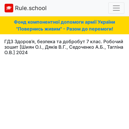
Rule.school
Фонд компонентної допомоги армії України
"Повернись живим" - Разом до перемоги!
ГДЗ Здоров’я, безпека та добробут 7 клас. Робочий
зошит [Шиян О.І., Дяків В.Г., Седоченко А.Б., Тагліна
О.В.] 2024