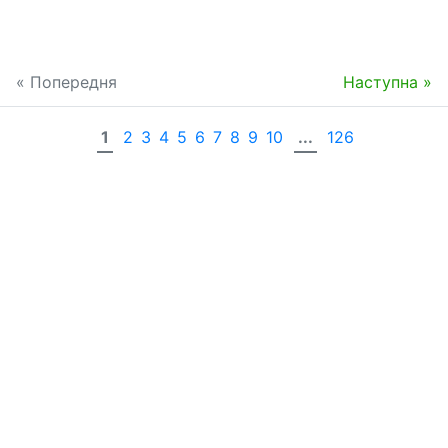
« Попередня
Наступна »
1
2
3
4
5
6
7
8
9
10
...
126