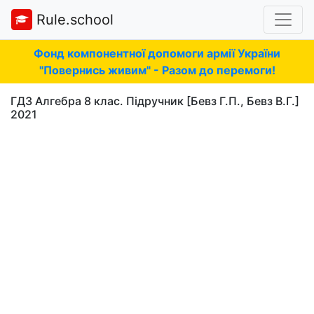
Rule.school
Фонд компонентної допомоги армії України
"Повернись живим" - Разом до перемоги!
ГДЗ Алгебра 8 клас. Підручник [Бевз Г.П., Бевз В.Г.]
2021