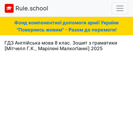
Rule.school
Фонд компонентної допомоги армії України
"Повернись живим" - Разом до перемоги!
ГДЗ Англійська мова 8 клас. Зошит з граматики
[Мітчелл Г.К., Марілені Малкоґіанні] 2025