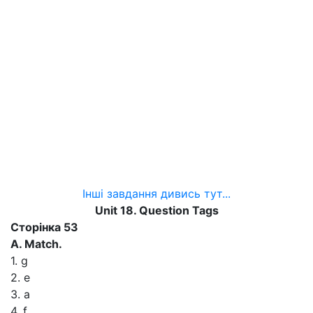
Інші завдання дивись тут...
Unit 18. Question Tags
Сторінка 53
A. Match.
1. g
2. e
3. a
4. f