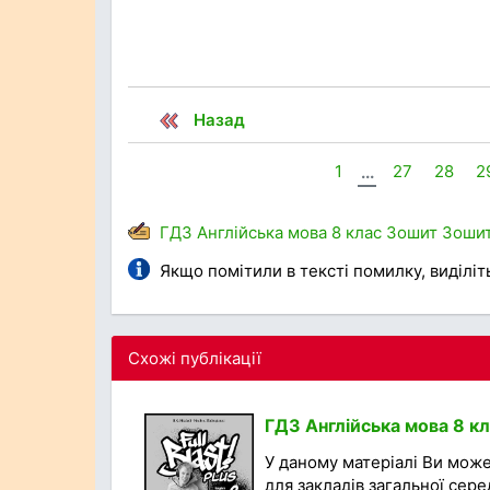
Назад
1
...
27
28
2
ГДЗ
Англійська мова
8 клас
Зошит
Зошит
Якщо помітили в тексті помилку, виділіть 
Схожі публікації
ГДЗ Англійська мова 8 кла
У даному матеріалі Ви може
для закладів загальної сере