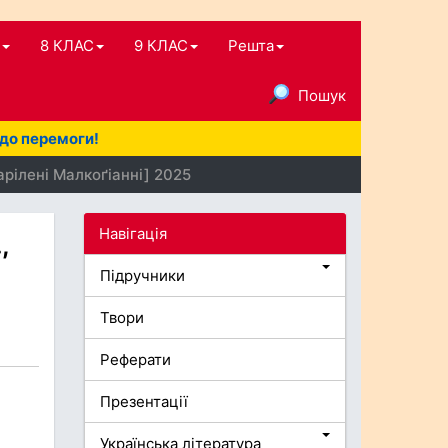
8 КЛАС
9 КЛАС
Решта
Пошук
 до перемоги!
арілені Малкоґіанні] 2025
Навігація
,
Підручники
Твори
Реферати
Презентації
Українська література