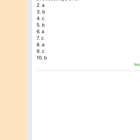
2. a
3. b
4. c
5. b
6. a
7. c
8. a
9. c
10. b
Ін