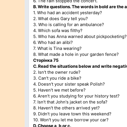
6. The rain stopped the concert.
B. Write questions. The words in bold are the 
1. Who had an accident yesterday?
2. What does Gary tell you?
3. Who is calling for an ambulance?
4. Which sofa was filthy?
5. Who has Anna warned about pickpocketing?
6. Who had an alibi?
7. What is Tina wearing?
8. What made a hole in your garden fence?
Сторінка 75
C. Read the situations below and write negati
2. Isn't the owner rude?
3. Can't you ride a bike?
4. Doesn't your sister speak Polish?
5. Haven't we met before?
6. Aren't you studying for your history test?
7. Isn't that John's jacket on the sofa?
8. Haven't the others arrived yet?
9. Didn't you leave town this weekend?
10. Won't you let me borrow your car?
D. Choose a, b or c.