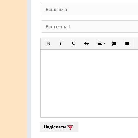
Жирний
Курсив
Підкреслений
Закреслений
Вирівнювання
Нумерований
Марков
Надіслати