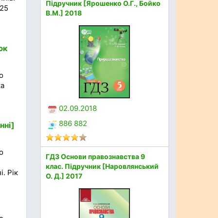
Підручник [Ярошенко О.Г., Бойко
025
В.М.] 2018
юк
о
ка
02.09.2018
886 882
нні]
о
ГДЗ Основи правознавства 9
клас. Підручник [Наровлянський
. Рік
О. Д.] 2017