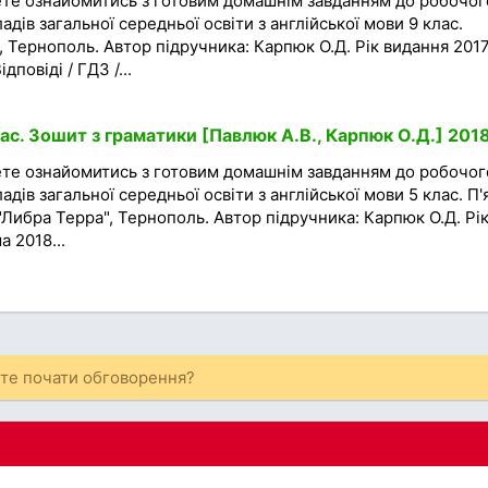
ете ознайомитись з готовим домашнім завданням до робочог
адів загальної середньої освіти з англійської мови 9 клас.
 Тернополь. Автор підручника: Карпюк О.Д. Рік видання 2017
дповіді / ГДЗ /...
ас. Зошит з граматики [Павлюк А.В., Карпюк О.Д.] 201
ете ознайомитись з готовим домашнім завданням до робочог
адів загальної середньої освіти з англійської мови 5 клас. П'
"Либра Терра", Тернополь. Автор підручника: Карпюк О.Д. Рі
 2018...
ете почати обговорення?