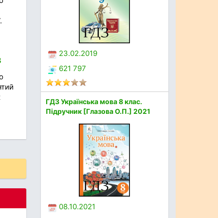
о
.
23.02.2019
8
621 797
о
ятий
к
ГДЗ Українська мова 8 клас.
Підручник [Глазова О.П.] 2021
08.10.2021