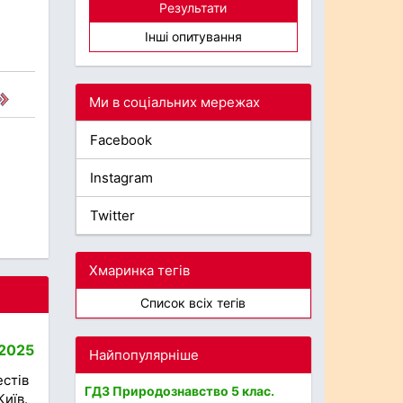
Результати
Інші опитування
Ми в соціальних мережах
Facebook
Instagram
Twitter
Хмаринка тегів
Список всіх тегів
 2025
Найпопулярніше
естів
ГДЗ Природознавство 5 клас.
Київ.