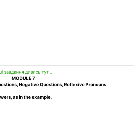
ші завдання дивись тут...
MODULE 7
Questions, Negative Questions, Reflexive Pronouns
swers, as in the example.