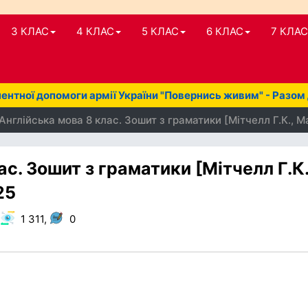
3 КЛАС
4 КЛАС
5 КЛАС
6 КЛАС
7 КЛАС
нтної допомоги армії України "Повернись живим" - Разом
Англійська мова 8 клас. Зошит з граматики [Мітчелл Г.К., М
с. Зошит з граматики [Мітчелл Г.К.
25
,
1 311,
0