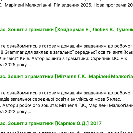
К., Марілені Малкоґіанні. Рік видання 2025. Нова програма 2
ас. Зошит з граматики [Хейдерман Е., Любич В., Гумен
ете ознайомитись з готовим домашнім завданням до робочог
8 Grammar для закладів загальної середньої освіти англійсь
інгвіст" Київ. Автор зошита з граматики: Скрипнік І.Ю. Рік
 2025 року....
ас. Зошит з граматики [Мітчелл Г.К., Марілені Малкоґіа
ете ознайомитись з готовим домашнім завданням до робочог
адів загальної середньої освіти англійська мова 5 клас.
. Автори робочого зошита: Мітчелл Г.К., Марілені Малкоґіанні
 2022 року....
ас. Зошит з граматики [Карпюк О.Д.] 2017