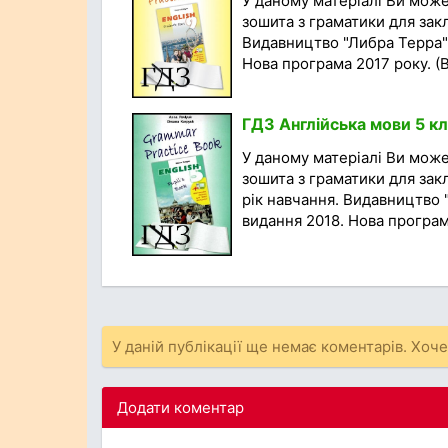
У даному матеріалі Ви мож
зошита з граматики для закл
Видавництво "Либра Терра",
Нова програма 2017 року. (Ві
ГДЗ Англійська мови 5 кл
У даному матеріалі Ви мож
зошита з граматики для закл
рік навчання. Видавництво 
видання 2018. Нова програма
У даній публікації ще немає коментарів. Хоч
Додати коментар