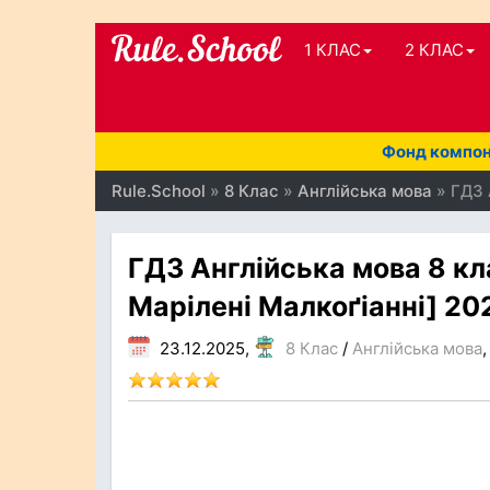
1 КЛАС
2 КЛАС
Фонд компоне
Rule.School
»
8 Клас
»
Англійська мова
» ГДЗ 
ГДЗ Англійська мова 8 кла
Марілені Малкоґіанні] 20
23.12.2025,
8 Клас
/
Англійська мова