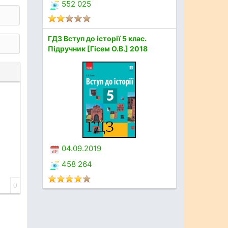
552 025
ГДЗ Вступ до історії 5 клас.
Підручник [Гісем О.В.] 2018
04.09.2019
458 264
0