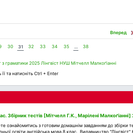
Вперед
9
30
31
32
33
34
35
...
38
 з граматики
2025
Лінгвіст
НУШ
Мітчелл
Малкоґіанні
її та натисніть Ctrl + Enter
с. Збірник тестів [Мітчелл Г.К., Марілені Малкоґіанні]
те ознайомитись з готовим домашнім завданням до збірки т
дньої освіти англійська мова 8 клас. Видавництво "Лінгвіст" 