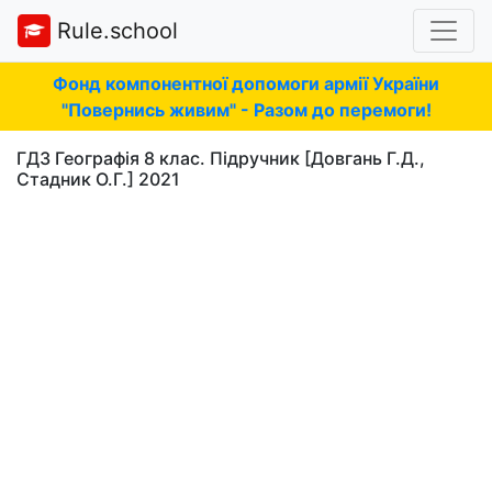
Rule.school
Фонд компонентної допомоги армії України
"Повернись живим" - Разом до перемоги!
ГДЗ Географія 8 клас. Підручник [Довгань Г.Д.,
Стадник О.Г.] 2021