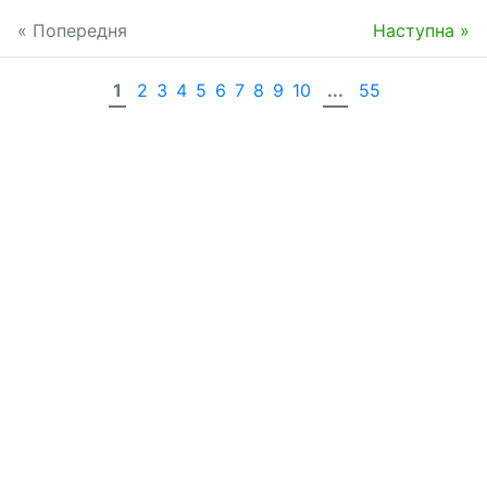
« Попередня
Наступна »
1
2
3
4
5
6
7
8
9
10
...
55