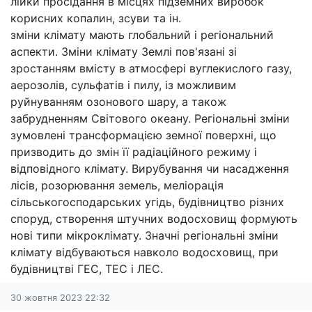
лійки просідання в місцях підземних виробок
корисних копалин, зсуви та ін.
зміни клімату мають глобальний і регіональний
аспекти. Зміни клімату Землі пов'язані зі
зростанням вмісту в атмосфері вуглекислого газу,
аерозолів, сульфатів і пилу, із можливим
руйнуванням озонового шару, а також
забрудненням Світового океану. Регіональні зміни
зумовлені трансформацією земної поверхні, що
призводить до змін її радіаційного режиму і
відповідного клімату. Вирубування чи насадження
лісів, розорювання земель, меліорація
сільськогосподарських угідь, будівництво різних
споруд, створення штучних водосховищ формують
нові типи мікроклімату. Значні регіональні зміни
клімату відбуваються навколо водосховищ, при
будівництві ГЕС, ТЕС і ЛЕС.
30 жовтня 2023 22:32