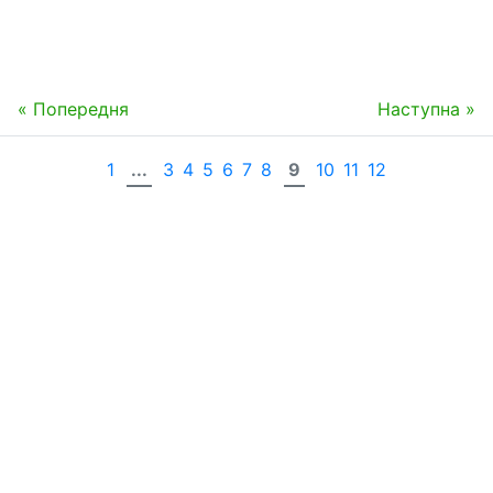
« Попередня
Наступна »
1
...
3
4
5
6
7
8
9
10
11
12