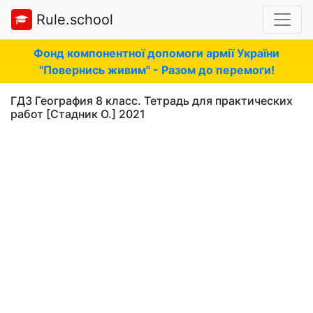
Rule.school
Фонд компонентної допомоги армії України
"Повернись живим" - Разом до перемоги!
ГДЗ География 8 класс. Тетрадь для практических
работ [Стадник О.] 2021