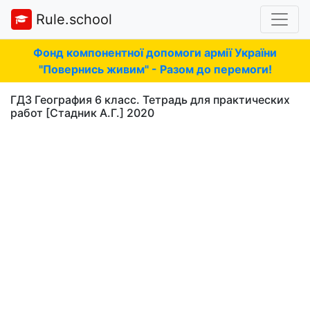
Rule.school
Фонд компонентної допомоги армії України
"Повернись живим" - Разом до перемоги!
ГДЗ География 6 класс. Тетрадь для практических
работ [Стадник А.Г.] 2020