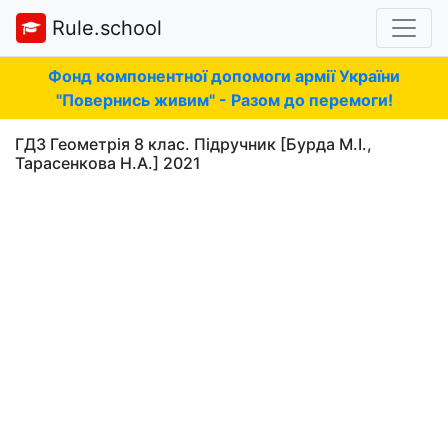
Rule.school
Фонд компонентної допомоги армії України
"Повернись живим" - Разом до перемоги!
ГДЗ Геометрія 8 клас. Підручник [Бурда М.І.,
Тарасенкова Н.А.] 2021