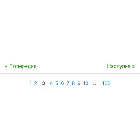
« Попередня
Наступна »
1
2
3
4
5
6
7
8
9
10
...
132