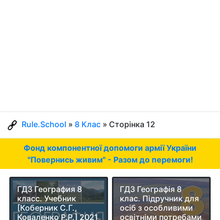
Rule.School
»
8 Клас
» Сторінка 12
Фонд компонентної допомоги армії України
"Повернись живим" - Разом до перемоги!
ГДЗ География 8
ГДЗ Географія 8
класс. Учебник
клас. Підручник для
[Коберник С.Г.,
осіб з особливими
Коваленко Р.Р.] 2021
освітніми потребами