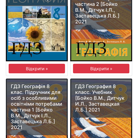
частина 2 [Бойко
В.М., Дітчук І.Л.,
Заставецька Л.Б.]
2021
Відкрити »
Відкрити »
ГДЗ Географія 8
ГДЗ География 8
клас. Підручник для
класс. Учебник
осіб з особливими
[Бойко В.М., Дитчук
освітніми потребами
И.Л., Заставецкая
частина 1 [Бойко
Л.Б.] 2021
В.М., Дітчук І.Л.,
Заставецька Л.Б.]
2021