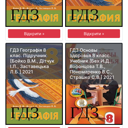
Відкрити »
Відкрити »
ГДЗ Географія 8
ГДЗ Основы
клас. Підручник
здоровья 8 класс.
[Бойко В.М., Дітчук
Учебник [Бех И.Д.,
І.Л., Заставецька
Воронцова Т.В.,
Л.Б.] 2021
Пономаренко В.С.,
Страшко С.В.] 2021