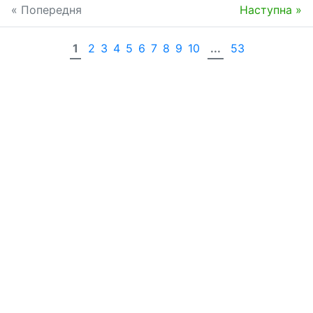
« Попередня
Наступна »
1
2
3
4
5
6
7
8
9
10
...
53