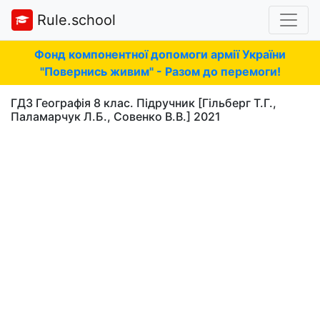
Rule.school
Фонд компонентної допомоги армії України
"Повернись живим" - Разом до перемоги!
ГДЗ Географія 8 клас. Підручник [Гільберг Т.Г.,
Паламарчук Л.Б., Совенко В.В.] 2021