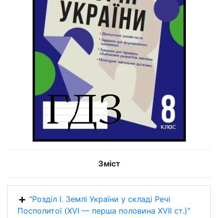
Зміст
"Розділ І. Землі України у складі Речі
Посполитої (XVI — перша половина XVII ст.)"