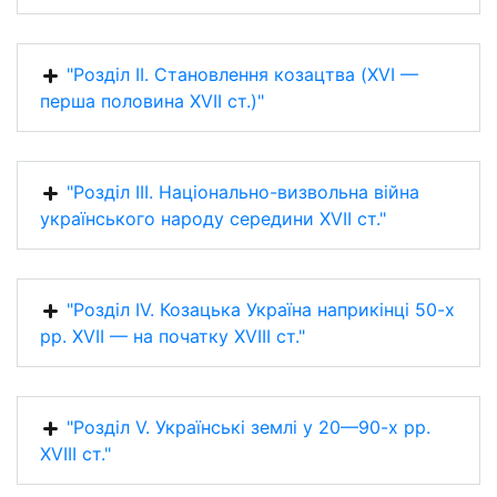
"Розділ ІІ. Становлення козацтва (XVI —
перша половина XVII ст.)"
"Розділ IIІ. Національно-визвольна війна
українського народу середини XVII ст."
"Розділ ІV. Козацька Україна наприкінці 50-х
рр. XVII — на початку XVIII ст."
"Розділ V. Українські землі у 20—90-х рр.
XVIII ст."