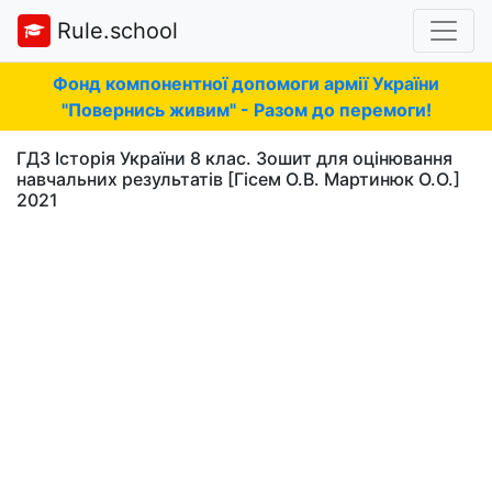
Rule.school
Фонд компонентної допомоги армії України
"Повернись живим" - Разом до перемоги!
ГДЗ Історія України 8 клас. Зошит для оцінювання
навчальних результатів [Гісем О.В. Мартинюк О.О.]
2021