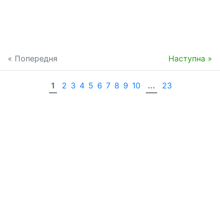
« Попередня
Наступна »
1
2
3
4
5
6
7
8
9
10
...
23