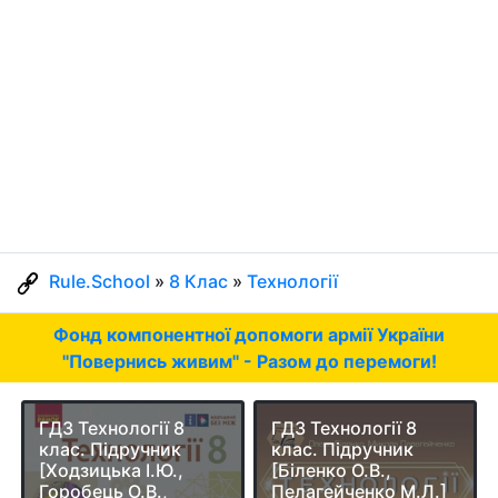
Rule.School
»
8 Клас
»
Технології
Фонд компонентної допомоги армії України
"Повернись живим" - Разом до перемоги!
ГДЗ Технології 8
ГДЗ Технології 8
клас. Підручник
клас. Підручник
[Ходзицька І.Ю.,
[Біленко О.В.,
Горобець О.В.,
Пелагейченко М.Л.]