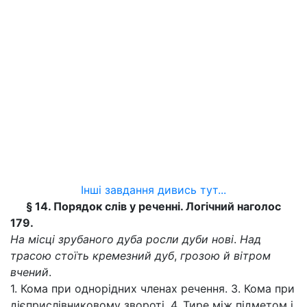
Інші завдання дивись тут...
§ 14. Порядок слів у реченні. Логічний наголос
179.
На місці зрубаного дуба росли дуби нові
.
Над
трасою стоїть кремезний дуб
,
грозою й вітром
вчений
.
1. Кома при однорідних членах речення. 3. Кома при
дієприслівниковому звороті. 4. Тире між підметом і