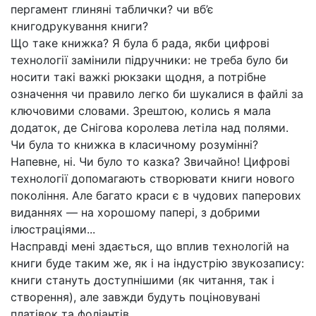
пергамент глиняні таблички? чи вб’є
книгодрукування книги?
Що таке книжка? Я була б рада, якби цифрові
технології замінили підручники: не треба було би
носити такі важкі рюкзаки щодня, а потрібне
означення чи правило легко би шукалися в файлі за
ключовими словами. Зрештою, колись я мала
додаток, де Снігова королева летіла над полями.
Чи була то книжка в класичному розумінні?
Напевне, ні. Чи було то казка? Звичайно! Цифрові
технології допомагають створювати книги нового
покоління. Але багато краси є в чудових паперових
виданнях — на хорошому папері, з добрими
ілюстраціями...
Насправді мені здається, що вплив технологій на
книги буде таким же, як і на індустрію звукозапису:
книги стануть доступнішими (як читання, так і
створення), але завжди будуть поціновувані
платівок та фоліантів.