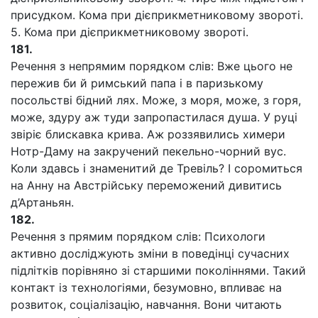
присудком. Кома при дієприкметниковому звороті.
5. Кома при дієприкметниковому звороті.
181.
Речення з непрямим порядком слів: Вже цього не
пережив би й римський папа і в паризькому
посольстві бідний лях. Може, з моря, може, з горя,
може, здуру аж туди запропастилася душа. У руці
звіріє блискавка крива. Аж роззявились химери
Нотр-Даму на закручений пекельно-чорний вус.
Коли здавсь і знаменитий де Тревіль? І соромиться
на Анну на Австрійську переможений дивитись
д’Артаньян.
182.
Речення з прямим порядком слів: Психологи
активно досліджують зміни в поведінці сучасних
підлітків порівняно зі старшими поколіннями. Такий
контакт із технологіями, безумовно, впливає на
розвиток, соціалізацію, навчання. Вони читають