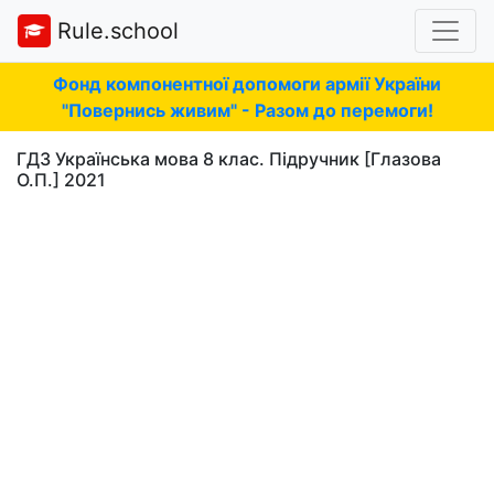
Rule.school
Фонд компонентної допомоги армії України
"Повернись живим" - Разом до перемоги!
ГДЗ Українська мова 8 клас. Підручник [Глазова
О.П.] 2021