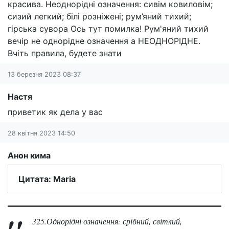
красива. Неоднорідні означення: сивім ковиловім;
сизий легкий; білі розніжені; рум’яний тихий;
гірська сувора Ось тут помилка! Рум'яний тихий
вечір не однорідне означення а НЕОДНОРІДНЕ.
Вчіть правила, будете знати
13 березня 2023 08:37
Настя
приветик як дела у вас
28 квітня 2023 14:50
Анон кима
Цитата: Maria
325.Однорідні означення: срібний, світлий,