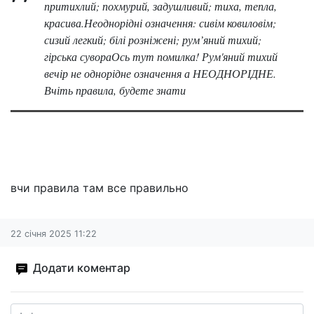
притихлий; похмурий, задушливий; тиха, тепла,
красива.Неоднорідні означення: сивім ковиловім;
сизий легкий; білі розніжені; рум’яний тихий;
гірська сувораОсь тут помилка! Рум'яний тихий
вечір не однорідне означення а НЕОДНОРІДНЕ.
Вчіть правила, будете знати
вчи правила там все правильно
22 січня 2025 11:22
Додати коментар