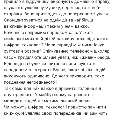
правило в підручнику, виконують домашню вправу,
слухають улюблену музику, переглядають веб-
сторінки. Воно призводить до поверховості уваги.
Сконцентруватися на одній дії та найбільш
важливій інформації таким учням важко.
Речення з непрямим порядком слів: У житті
нинішньої молоді й дітей важливу роль відіграють
цифрові технології. Чи ж справді між ними існує
суттєвий розрив? Спілкуванню телефоном школярі
часом приділяють більше уваги, ніж «живій» бесіді.
Відповіді на будь-яке питання вони шукають
передовсім в Інтернеті. Буває, школярі кілька дій
виконують одночасно. До чого призводить таке
поєднання непоєднаного?
Так само для них важко відрізнити головне від
другорядного. У майбутньому на розвиток
молодих людей це матиме значний вплив.
Чи можуть цифрові технології повністю замінити
книжку. Я уявляю своїх попередників: чи замінить