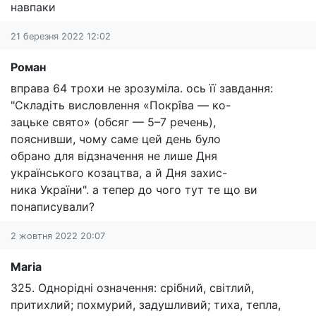
навпаки
21 березня 2022 12:02
Роман
вправа 64 трохи не зрозуміла. ось її завдання:
"Складіть висловлення «Покрîва — ко-
зацьке свято» (обсяг — 5–7 речень),
пояснивши, чому саме цей день було
обрано для відзначення не лише Дня
українського козацтва, а й Дня захис-
ника України". а тепер до чого тут те що ви
понаписували?
2 жовтня 2022 20:07
Maria
325. Однорідні означення: срібний, світлий,
притихлий; похмурий, задушливий; тиха, тепла,