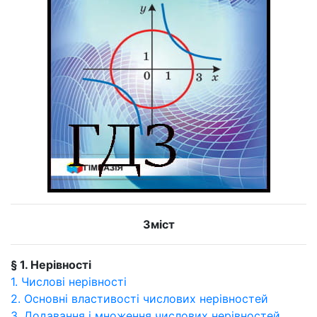
Зміст
§ 1. Нерівності
1. Числові нерівності
2. Основні властивості числових нерівностей
3. Додавання і множення числових нерівностей.