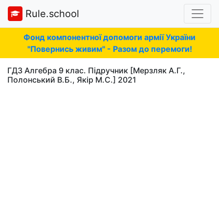
Rule.school
Фонд компонентної допомоги армії України
"Повернись живим" - Разом до перемоги!
ГДЗ Алгебра 9 клас. Підручник [Мерзляк А.Г.,
Полонський В.Б., Якір М.С.] 2021