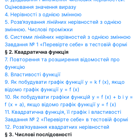
Оцінювання значення виразу
4. Нерівності з однією змінною
5. Розв’язування лінійних нерівностей з однією
змінною. Числові проміжки
6. Системи лінійних нерівностей з однією змінною
Завдання № 1 «Перевірте себе» в тестовій формі
§ 2. Квадратична функція
7. Повторення та розширення відомостей про
функцію
8. Властивості функції
9. Як побудувати графік функції y = k f (x), якщо
відомо графік функції y = f (x)
10. Як побудувати графіки функцій y = f (x) + b і y =
f (x + a), якщо відомо графік функції y = f (x)
11. Квадратична функція, її графік і властивості
Завдання № 2 «Перевірте себе» в тестовій формі
12. Розв’язування квадратних нерівностей
§ 3. Числові послідовності