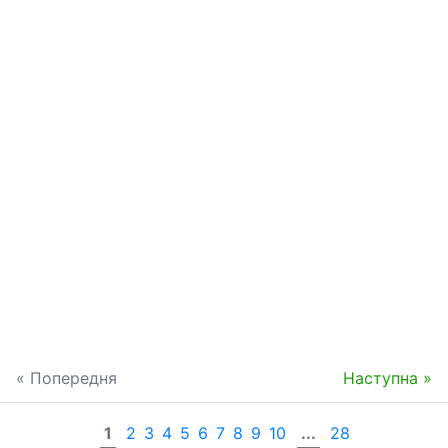
« Попередня
Наступна »
1
2
3
4
5
6
7
8
9
10
...
28