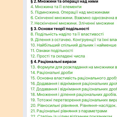
§ 2. Множини та операції над ними
4. Множина та її елементи
5. Підмножина. Операції над множинами
6. Скінченні множини. Взаємно однозначна в
7. Нескінченні множини. Зліченні множини
§ 3. Основи теорії подільності
8. Подільність наділо та її властивості
9. Ділення з остачею. Конгруенції та їхні вл
10. Найбільший спільний дільник і найменше
11. Ознаки подільності
12. Прості та складені числа
§ 4. Раціональні вирази
13. Формули для розкладання на множники вир
14. Раціональні дроби
15. Основна властивість раціонального дроб
16. Додавання і віднімання раціональних др
17. Додавання і віднімання раціональних др
18. Множення і ділення раціональних дробів
19. Тотожні перетворення раціональних вира
20. Рівносильні рівняння. Рівняння-наслідок
21. Раціональні рівняння з параметрами
22. Степінь із цілим від’ємним показником