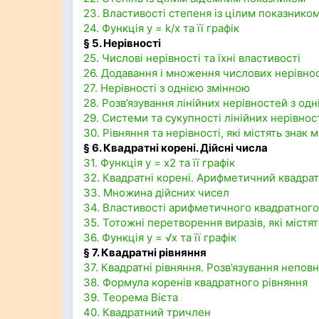
23. Властивості степеня із цілим показнико
24. Функція y = k/x та її графік
§ 5. Нерівності
25. Числові нерівності та їхні властивості
26. Додавання і множення числових нерівно
27. Нерівності з однією змінною
28. Розв’язування лінійних нерівностей з од
29. Системи та сукупності лінійних нерівно
30. Рівняння та нерівності, які містять знак 
§ 6. Квадратні корені. Дійсні числа
31. Функція y = x2 та її графік
32. Квадратні корені. Арифметичний квадрат
33. Множина дійсних чисел
34. Властивості арифметичного квадратного
35. Тотожні перетворення виразів, які містят
36. Функція y = √x та її графік
§ 7. Квадратні рівняння
37. Квадратні рівняння. Розв’язування непов
38. Формула коренів квадратного рівняння
39. Теорема Вієта
40. Квадратний тричлен