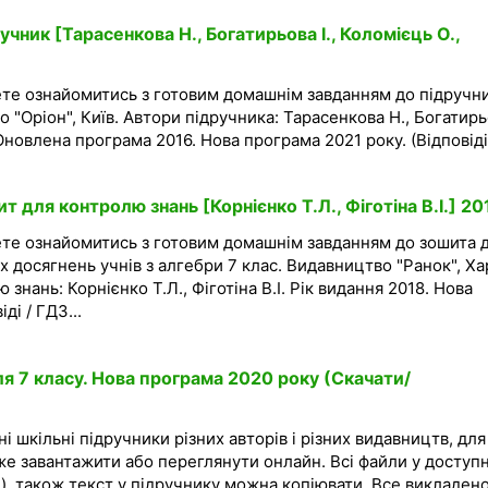
учник [Тарасенкова Н., Богатирьова І., Коломієць О.,
ете ознайомитись з готовим домашнім завданням до підручни
 "Оріон", Київ. Автори підручника: Тарасенкова Н., Богатир
 Оновлена програма 2016. Нова програма 2021 року. (Відповіді
т для контролю знань [Корнієнко Т.Л., Фіготіна В.І.] 20
ете ознайомитись з готовим домашнім завданням до зошита 
 досягнень учнів з алгебри 7 клас. Видавництво "Ранок", Хар
знань: Корнієнко Т.Л., Фіготіна В.І. Рік видання 2018. Нова
ді / ГДЗ...
я 7 класу. Нова програма 2020 року (Скачати/
і шкільні підручники різних авторів і різних видавництв, для
же завантажити або переглянути онлайн. Всі файли у доступ
), також текст у підручнику можна копіювати. Все викладено