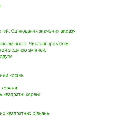
м
стей. Оцінювання значення виразу
нією змінною. Числові проміжки
стей з однією змінною
модуля
ний корінь
 кореня
ь квадратні корені
них квадратних рівнянь