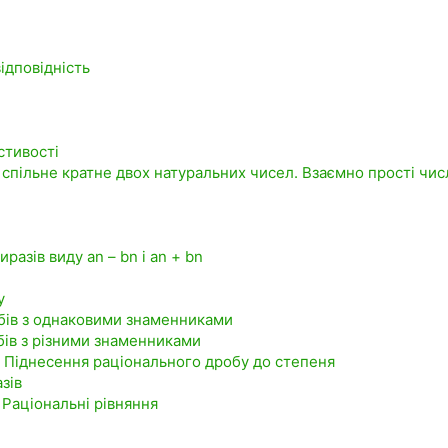
ідповідність
астивості
 спільне кратне двох натуральних чисел. Взаємно прості чис
азів виду an – bn і an + bn
у
обів з однаковими знаменниками
обів з різними знаменниками
. Піднесення раціонального дробу до степеня
зів
. Раціональні рівняння