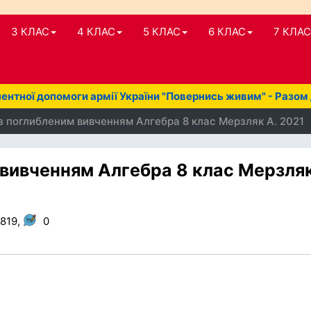
3 КЛАС
4 КЛАС
5 КЛАС
6 КЛАС
7 КЛАС
нтної допомоги армії України "Повернись живим" - Разом
з поглибленим вивченням Алгебра 8 клас Мерзляк А. 2021
 вивченням Алгебра 8 клас Мерзляк
 819,
0