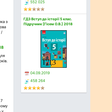
552 025
ГДЗ Вступ до історії 5 клас.
ка з
Підручник [Гісем О.В.] 2018
ьова
 /
18
для
ків.
04.09.2019
458 264
 7
ному
 у