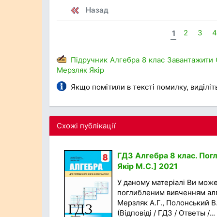
Назад
1
2
3
4
Підручник
Алгебра
8 клас
Завантажити
Мерзляк
Якір
Якщо помітили в тексті помилку, виділіть 
Схожі публікації
ГДЗ Алгебра 8 клас. Погл
Якір M.С.] 2021
У даному матеріалі Ви мож
поглибленим вивченням алге
Мерзляк А.Г., Полонський В
(Відповіді / ГДЗ / Ответы /...