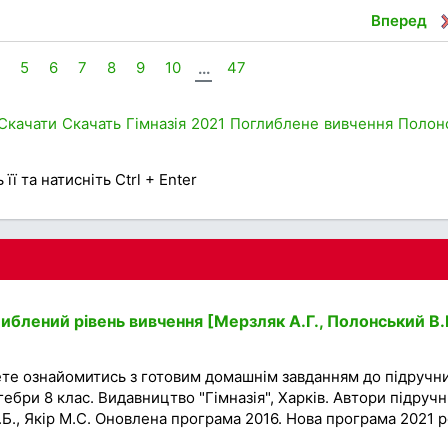
Вперед
5
6
7
8
9
10
...
47
Скачати
Скачать
Гімназія
2021
Поглиблене вивчення
Полон
її та натисніть Ctrl + Enter
иблений рівень вивчення [Мерзляк А.Г., Полонський В.Б
ете ознайомитись з готовим домашнім завданням до підручни
бри 8 клас. Видавництво "Гімназія", Харків. Автори підручн
.Б., Якір M.С. Оновлена програма 2016. Нова програма 2021 р