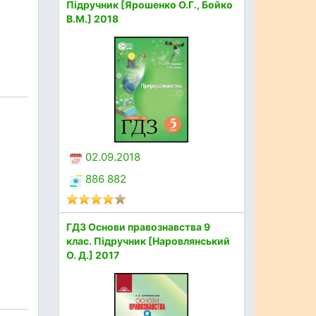
Підручник [Ярошенко О.Г., Бойко
В.М.] 2018
02.09.2018
886 882
ГДЗ Основи правознавства 9
клас. Підручник [Наровлянський
О. Д.] 2017