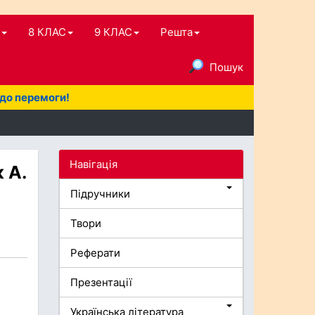
8 КЛАС
9 КЛАС
Решта
Пошук
 до перемоги!
Навігація
 А.
Підручники
Твори
Реферати
Презентації
Українська література