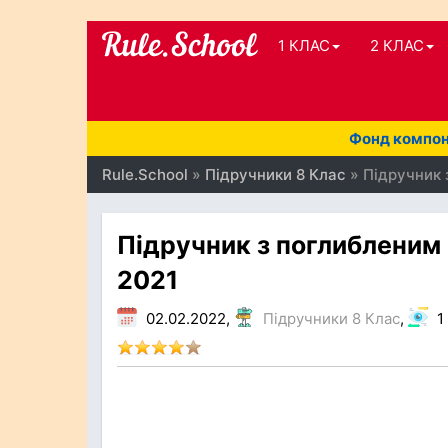
1 КЛАС
2 КЛАС
Фонд компоне
Rule.School
»
Підручники 8 Клас
» Підручник 
Підручник з поглибленим
2021
02.02.2022,
Підручники 8 Клас
,
1