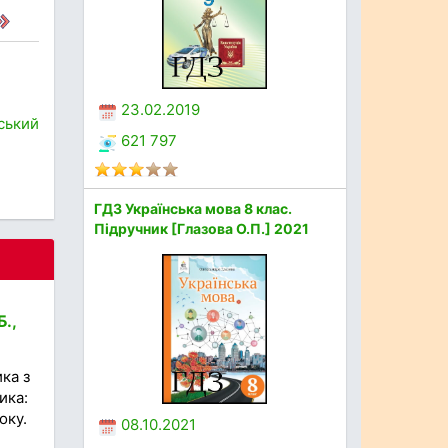
23.02.2019
ський
621 797
ГДЗ Українська мова 8 клас.
Підручник [Глазова О.П.] 2021
.,
ка з
ика:
оку.
08.10.2021