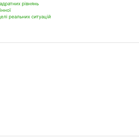
вадратних рівнянь
інної
делі реальних ситуацій