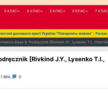
3 КЛАС
4 КЛАС
5 КЛАС
6 КЛАС
7 КЛАС
нтної допомоги армії України "Повернись живим" - Разом
matics klasa 9. Podręcznik [Rivkind J.Y., Lysenko T.I., Cherni
dręcznik [Rivkind J.Y., Lysenko T.I.,
1 664,
0