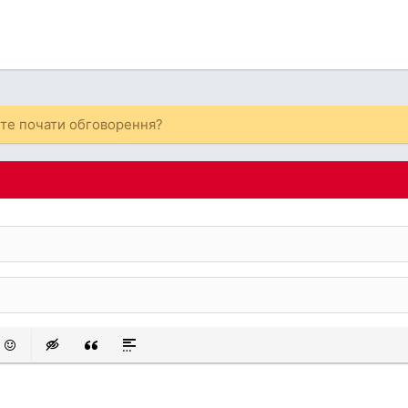
ете почати обговорення?
 список
аний список
смайли
Insert hidden text
Insert Quote
Insert spoiler