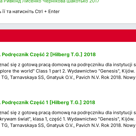
а
Ривкінд
Лисенко
Чернікова
Шакотько
2017
її та натисніть Ctrl + Enter
. Podręcznik Część 2 [Hilberg T.G.] 2018
nać się z gotową pracą domową na podręczniku dla instytucji s
lore the world" Class 1 part 2. Wydawnictwo "Genesis", Kijów.
 TG, Tarnavskaya SS, Gnatyuk O.V., Pavich N.V. Rok 2018. Nowy
. Podręcznik Część 1 [Hilberg T.G.] 2018
nać się z gotową pracą domową na podręczniku dla instytucji s
rywam świat", klasa 1, część 1. Wydawnictwo "Genesis", Kijów.
 TG, Tarnavskaya SS, Gnatyuk O.V., Pavich N.V. Rok 2018. Nowy