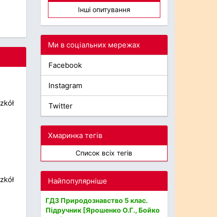
Інші опитування
Ми в соціальних мережах
Facebook
Instagram
zkół
Twitter
Хмаринка тегів
Список всіх тегів
zkół
Найпопулярніше
ГДЗ Природознавство 5 клас.
Підручник [Ярошенко О.Г., Бойко