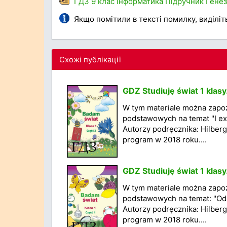
ГДЗ
9 клас
Інформатика
Підручник
Генез
Якщо помітили в тексті помилку, виділіть 
Схожі публікації
GDZ Studiuję świat 1 klasy
W tym materiale można zapoz
podstawowych na temat "I exp
Autorzy podręcznika: Hilberg
program w 2018 roku....
GDZ Studiuję świat 1 klasy
W tym materiale można zapoz
podstawowych na temat: "Odk
Autorzy podręcznika: Hilberg
program w 2018 roku....