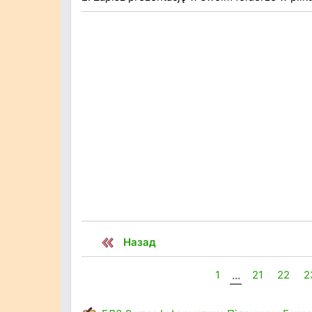
Назад
1
...
21
22
2