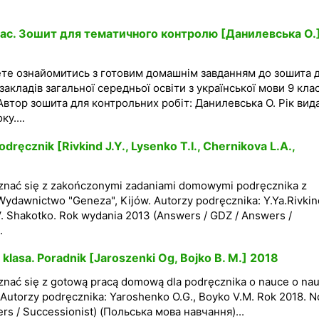
лас. Зошит для тематичного контролю [Данилевська О.
ете ознайомитись з готовим домашнім завданням до зошита 
кладів загальної середньої освіти з української мови 9 клас
 Автор зошита для контрольних робіт: Данилевська О. Рік вид
у....
odręcznik [Rivkind J.Y., Lysenko T.I., Chernikova L.A.,
znać się z zakończonymi zadaniami domowymi podręcznika z
 Wydawnictwo "Geneza", Kijów. Autorzy podręcznika: Y.Ya.Rivkind
V. Shakotko. Rok wydania 2013 (Answers / GDZ / Answers /
.
lasa. Poradnik [Jaroszenki Og, Bojko B. M.] 2018
nać się z gotową pracą domową dla podręcznika o nauce o nau
Autorzy podręcznika: Yaroshenko O.G., Boyko V.M. Rok 2018. 
rs / Successionist) (Польська мова навчання)...