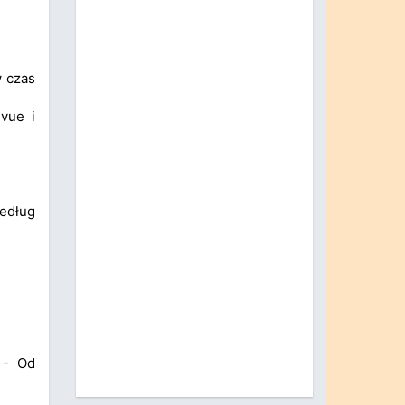
w czas
evue i
Według
 - Od