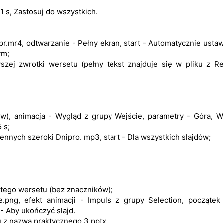
 1 s, Zastosuj do wszystkich.
epr.mr4, odtwarzanie - Pełny ekran, start - Automatycznie usta
ym;
szej zwrotki wersetu (pełny tekst znajduje się w pliku z R
ów), animacja - Wygląd z grupy Wejście, parametry - Góra, 
 s;
ennych szeroki Dnipro. mp3, start - Dla wszystkich slajdów;
 tego wersetu (bez znaczników);
e.png, efekt animacji - Impuls z grupy Selection, początek
- Aby ukończyć slajd.
u z nazwą praktycznego 3.pptx.