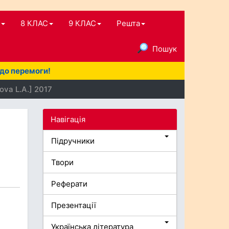
8 КЛАС
9 КЛАС
Решта
Пошук
 до перемоги!
kova L.A.] 2017
Навігація
Підручники
Твори
Реферати
Презентації
Українська література