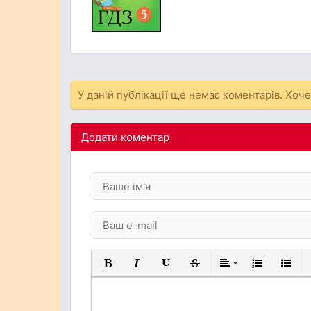
У даній публікації ще немає коментарів. Хоч
Додати коментар
Жирний
Курсив
Підкреслений
Закреслений
Вирівнювання
Нумерований
Марков