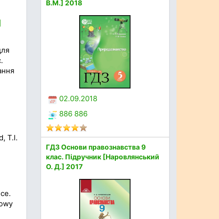
В.М.] 2018
]
для
.
ання
02.09.2018
886 886
, T.I.
ГДЗ Основи правознавства 9
клас. Підручник [Наровлянський
О. Д.] 2017
ce.
Nowy