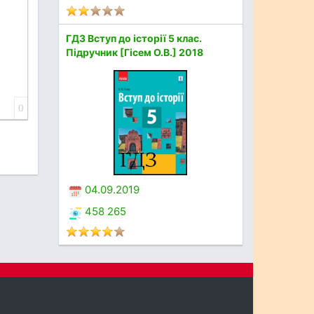
ГДЗ Вступ до історії 5 клас.
Підручник [Гісем О.В.] 2018
0
04.09.2019
458 265