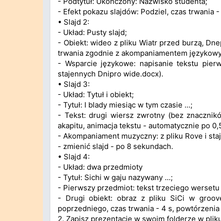
- Podtytuł: Ukończony: Nazwisko studenta;
- Efekt pokazu slajdów: Podziel, czas trwania -
• Slajd 2:
- Układ: Pusty slajd;
- Obiekt: wideo z pliku Wiatr przed burzą, Dn
trwania zgodnie z akompaniamentem językow
- Wsparcie językowe: napisanie tekstu pierw
stajennych Dnipro wide.docx).
• Slajd 3:
- Układ: Tytuł i obiekt;
- Tytuł: I blady miesiąc w tym czasie ...;
- Tekst: drugi wiersz zwrotny (bez znacznik
akapitu, animacja tekstu - automatycznie po 0,5
- Akompaniament muzyczny: z pliku Rove i staj
- zmienić slajd - po 8 sekundach.
• Slajd 4:
- Układ: dwa przedmioty
- Tytuł: Sichi w gaju nazywany ...;
- Pierwszy przedmiot: tekst trzeciego wersetu
- Drugi obiekt: obraz z pliku SiCi w groov
poprzedniego, czas trwania - 4 s, powtórzenia 
2. Zapisz prezentację w swoim folderze w plik