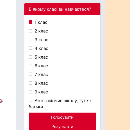
В якому класі ви навчаєтеся?
1 клас
2 клас
3 клас
4 клас
5 клас
6 клас
7 клас
8 клас
9 клас
Уже закінчив школу, тут як
батьки
Голосувати
Результати