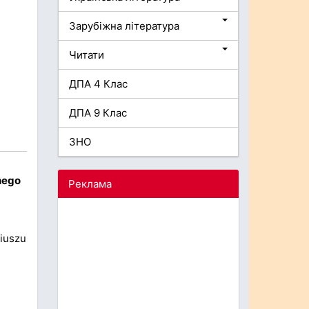
Зарубіжна література
Читати
ДПА 4 Клас
ДПА 9 Клас
ЗНО
nego
Реклама
riuszu