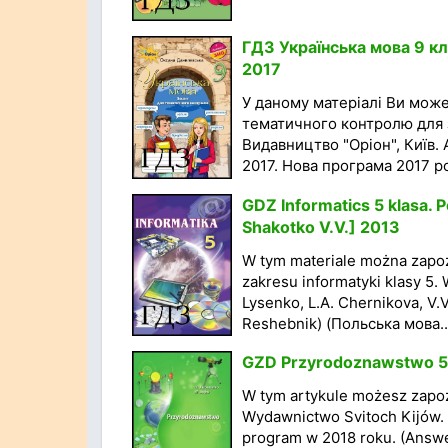
ГДЗ Українська мова 9 к
2017
У даному матеріалі Ви мож
тематичного контролю для за
Видавництво "Оріон", Київ.
2017. Нова програма 2017 рок
GDZ Informatics 5 klasa. P
Shakotko V.V.] 2013
W tym materiale można zapo
zakresu informatyki klasy 5.
Lysenko, L.A. Chernikova, V.
Reshebnik) (Польська мова..
GZD Przyrodoznawstwo 5 k
W tym artykule możesz zapoz
Wydawnictwo Svitoch Kijów. 
program w 2018 roku. (Answe