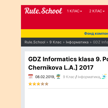
1 КЛАС
2 КЛАС
Фонд компоне
Rule.School
»
9 Клас
»
Інформатика
» GDZ Infor
GDZ Informatics klasa 9. Po
Chernikova L.A.] 2017
08.02.2019,
9 Клас
/
Інформатика
,