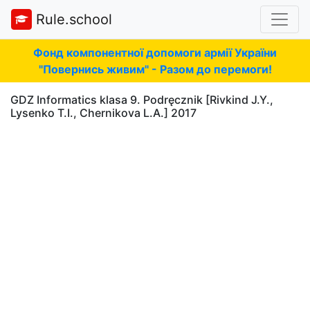
Rule.school
Фонд компонентної допомоги армії України
"Повернись живим" - Разом до перемоги!
GDZ Informatics klasa 9. Podręcznik [Rivkind J.Y.,
Lysenko T.I., Chernikova L.A.] 2017