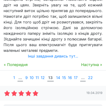
дріт на цвях. Зверніть увагу на те, щоб кожний
наступний виток щільно прилягав до попереднього.
Намотати дріт потрібно так, щоб залишилися вільні
кінці. Для того щоб дріт не розмотувався, закріпіть
його ізоляційною стрічкою. Далі за допомогою
наждачного паперу зніміть ізоляцію з кінців дроту.
З’єднайте зачищені кінці дроту з полюсами батареї.
Після цього ваш електромагніт буде притягувати
маленькі металеві предмети.
Інші завдання дивись тут...
« Попередня
Наступна »
1
...
9
10
11
12
13
14
15
16
17
...
22
19.04.2019