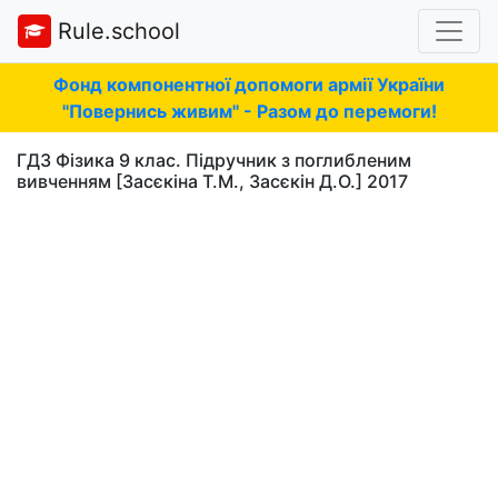
Rule.school
Фонд компонентної допомоги армії України
"Повернись живим" - Разом до перемоги!
ГДЗ Фізика 9 клас. Підручник з поглибленим
вивченням [Засєкіна Т.М., Засєкін Д.О.] 2017