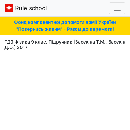
Rule.school
Фонд компонентної допомоги армії України
"Повернись живим" - Разом до перемоги!
ГДЗ Фізика 9 клас. Підручник [Засєкіна Т.М., Засєкін
Д.О.] 2017