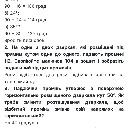
90 + 16 = 106 град.
б) 24°;
90 + 24 = 114 град.
в) 35°?
90 + 35 = 125 град.
Зробіть висновок.
2. На одне з двох дзеркал, які розміщені під
прямим кутом одне до одного, падають промені
1і2. Скопіюйте малюнок 104 в зошит і зобразіть
подальший хід цих променів.
Вони відіб'ються два рази, відбиваються вони на
той самий кут.
3. Падаючий промінь утворює з поверхнею
горизонтально розміщеного дзеркала кут 50°. Як
треба змінити розташування дзеркала, щоб
відбитий промінь змінив свій напрямок на
горизонтальний?
На 40 градусів.