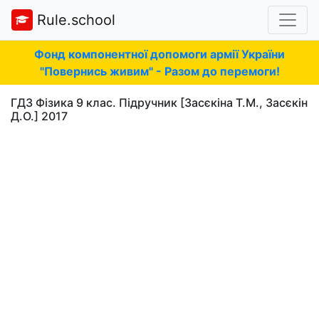
Rule.school
Фонд компонентної допомоги армії України
"Повернись живим" - Разом до перемоги!
ГДЗ Фізика 9 клас. Підручник [Засєкіна Т.М., Засєкін
Д.О.] 2017