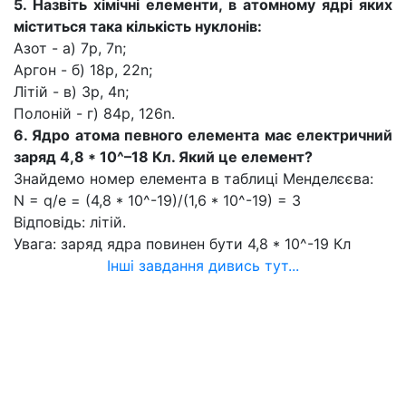
5. Назвіть хімічні елементи, в атомному ядрі яких
міститься така кількість нуклонів:
Азот - а) 7р, 7n;
Аргон - б) 18р, 22n;
Літій - в) 3р, 4n;
Полоній - г) 84р, 126n.
6. Ядро атома певного елемента має електричний
заряд 4,8 * 10^–18 Кл. Який це елемент?
Знайдемо номер елемента в таблиці Менделєєва:
N = q/e = (4,8 * 10^-19)/(1,6 * 10^-19) = 3
Відповідь: літій.
Увага: заряд ядра повинен бути 4,8 * 10^-19 Кл
Інші завдання дивись тут...