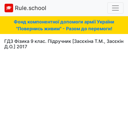
Rule.school
Фонд компонентної допомоги армії України
"Повернись живим" - Разом до перемоги!
ГДЗ Фізика 9 клас. Підручник [Засєкіна Т.М., Засєкін
Д.О.] 2017