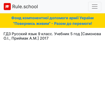
Rule.school
Фонд компонентної допомоги армії України
"Повернись живим" - Разом до перемоги!
ГДЗ Русский язык 9 класс. Учебник 5 год [Самонова
О.І., Приймак А.М.] 2017