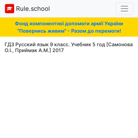
Rule.school
Фонд компонентної допомоги армії України
"Повернись живим" - Разом до перемоги!
ГДЗ Русский язык 9 класс. Учебник 5 год [Самонова
О.І., Приймак А.М.] 2017