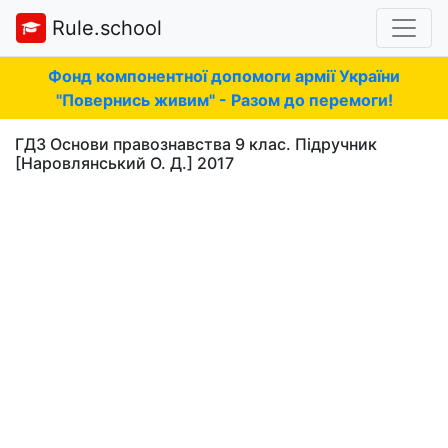
Rule.school
Фонд компонентної допомоги армії України
"Повернись живим" - Разом до перемоги!
ГДЗ Основи правознавства 9 клас. Підручник
[Наровлянський О. Д.] 2017