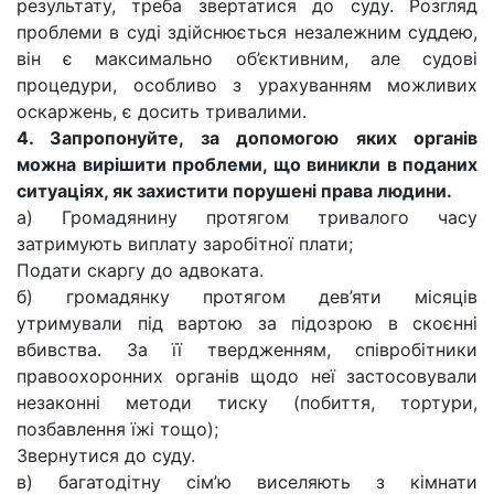
результату, треба звертатися до суду. Розгляд
проблеми в суді здійснюється незалежним суддею,
він є максимально об’єктивним, але судові
процедури, особливо з урахуванням можливих
оскаржень, є досить тривалими.
4. Запропонуйте, за допомогою яких органів
можна вирішити проблеми, що виникли в поданих
ситуаціях, як захистити порушені права людини.
а) Громадянину протягом тривалого часу
затримують виплату заробітної плати;
Подати скаргу до адвоката.
б) громадянку протягом дев’яти місяців
утримували під вартою за підозрою в скоєнні
вбивства. За її твердженням, співробітники
правоохоронних органів щодо неї застосовували
незаконні методи тиску (побиття, тортури,
позбавлення їжі тощо);
Звернутися до суду.
в) багатодітну сім’ю виселяють з кімнати