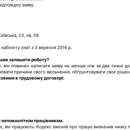
ідповідну заяву.
иївська, 23, кв. 56
абінету хімії з 3 вересня 2016 р.
рішив залишити роботу?
 він повинен написати заяву не менше ніж за два тижні до
нювати причини свого звільнення, обґрунтовувати своє рішен
зковими в трудовому договорі:
ся неповнолітнім працівникам.
, які працюють. Кодекс законів про працю визначив низку пі