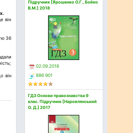
Підручник [Ярошенко О.Г., Бойко
В.М.] 2018
х.
е він
тю 36
надали
ість;
02.09.2018
886 901
о він
ГДЗ Основи правознавства 9
клас. Підручник [Наровлянський
О. Д.] 2017