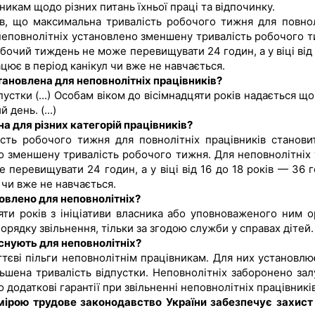
никам щодо різних питань їхньої праці та відпочинку.
в, що максимальна тривалість робочого тижня для повнол
 неповнолітніх установлено зменшену тривалість робочого т
робочий тиждень не може перевищувати 24 годин, а у віці від
цює в період канікул чи вже не навчається.
становлена для неповнолітніх працівників?
пустки (...) Особам віком до вісімнадцяти років надається щ
день. (...)
на для різних категорій працівників?
сть робочого тижня для повнолітніх працівників станови
о зменшену тривалість робочого тижня. Для неповнолітніх у
 перевищувати 24 годин, а у віці від 16 до 18 років — 36 г
 чи вже не навчається.
новлено для неповнолітніх?
яти років з ініціативи власника або уповноваженого ним о
рядку звільнення, тільки за згодою служби у справах дітей.
 існують для неповнолітніх?
ттєві пільги неповнолітнім працівникам. Для них установлю
ьшена тривалість відпустки. Неповнолітніх заборонено зал
 додаткові гарантії при звільненні неповнолітніх працівників
мірою трудове законодавство України забезпечує захист