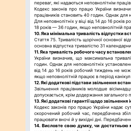
переваг, які надаються неповнолітнім праців
Кодекс законів про працю України визначи
працівників становить 40 годин. Однак для
Для неповнолітніх у віці від 14 до 16 років 
18 років — 36 годин, якщо неповнолітній пра
10. Яка мінімальна тривалість відпустки в
Стаття 75. Тривалість щорічної основної від
основна відпустка тривалістю 31 календарний 
11. Яка тривалість робочого часу встановле
України визначив, що максимальна тривалі
годин. Однак для неповнолітніх установлен
від 14 до 16 років робочий тиждень не може
якщо неповнолітній працює в період канікул
12. Які додаткові підстави звільнення вста
Звільнення працівників молодше вісімнадц
допускається, крім додержання загального по
13. Які додаткові гарантії щодо звільнення
Кодекс законів про працю України надає су
скорочений робочий час, передбачена збіл
працювати вночі й у вихідні дні. Передбачено
14. Висловте свою думку, чи достатньою 