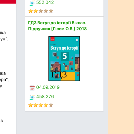
552 042
ГДЗ Вступ до історії 5 клас.
Підручник [Гісем О.В.] 2018
ика
ун".
ика
ра",
у.
04.09.2019
458 276
 з