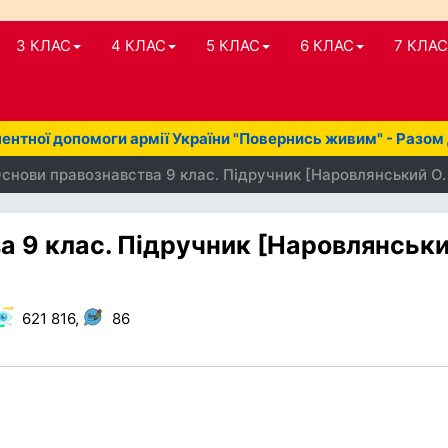
3 КЛАС
4 КЛАС
5 КЛАС
6 КЛАС
7 КЛАС
нтної допомоги армії України "Повернись живим" - Разом
снови правознавства 9 клас. Підручник [Наровлянський О. 
а 9 клас. Підручник [Наровлянськ
621 816,
86