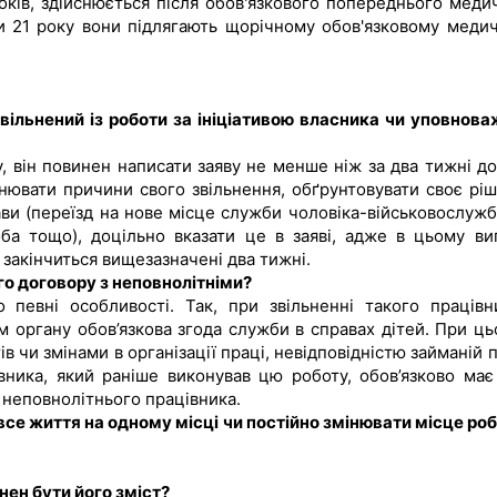
років, здійснюється після обов'язкового попереднього меди
и 21 року вони підлягають щорічному обов'язковому меди
вільнений із роботи за ініціативою власника чи уповнова
 він повинен написати заяву не менше ніж за два тижні до
снювати причини свого звільнення, обґрунтовувати своє ріш
ави (переїзд на нове місце служби чоловіка-військовослужб
оба тощо), доцільно вказати це в заяві, адже в цьому ви
 закінчиться вищезазначені два тижні.
го договору з неповнолітніми?
 певні особливості. Так, при звільненні такого працівн
м органу обов’язкова згода служби в справах дітей. При ць
тів чи змінами в організації праці, невідповідністю займаній 
івника, який раніше виконував цю роботу, обов’язково має
неповнолітнього працівника.
се життя на одному місці чи постійно змінювати місце роб
нен бути його зміст?