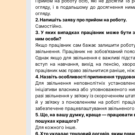
Прийом на роботу осіб, які не досягли 18 
огляду, і в подальшому до досягнення ним
огляду.
2. Напишіть заяву про прийом на роботу.
Самостійно.
3. У яких випадках працівник може бути з
ним особи?
Якщо працівник сам бажає залишити роботу,
звільнення. Працівник не зобов’язаний поя
Однак якщо для звільнення є важливі підст
вступ на навчання, вихід на пенсію, хвор
працівник має право звільнитися раніше, ніж
4. Назвіть особливості припинення трудово
Для звільнення неповнолітніх установлено
ініціативи власника або уповноваженого ни
разі звільнення у зв’язку із скороченням шта
й у зв’язку з поновленням на роботі прац
забезпечене працевлаштування звільненого 
5. Що, на вашу думку, краще — працювати в
пошуках кращого?
Для кожного інше.
6. Хто укладає трудовий договір, яким пови