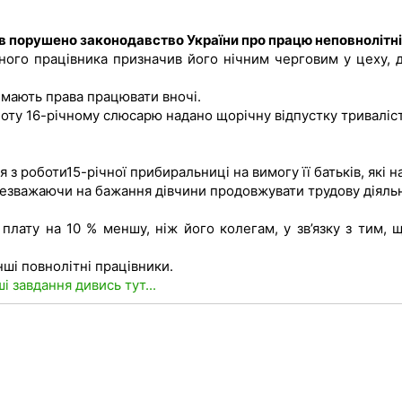
ків порушено законодавство України про працю неповнолітні
ного працівника призначив його нічним черговим у цеху, д
 мають права працювати вночі.
оботу 16-річному слюсарю надано щорічну відпустку триваліс
 з роботи15-річної прибиральниці на вимогу її батьків, які 
 незважаючи на бажання дівчини продовжувати трудову діяльн
 плату на 10 % меншу, ніж його колегам, у зв’язку з тим, щ
інші повнолітні працівники.
ші завдання дивись тут...