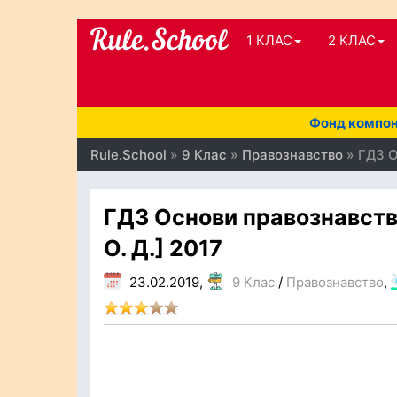
1 КЛАС
2 КЛАС
Фонд компоне
Rule.School
»
9 Клас
»
Правознавство
» ГДЗ О
ГДЗ Основи правознавств
О. Д.] 2017
23.02.2019,
9 Клас
/
Правознавство
,