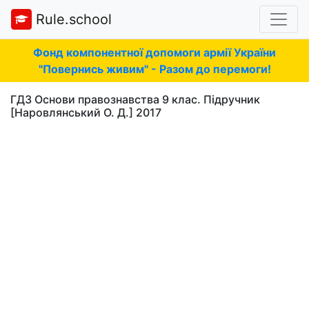
Rule.school
Фонд компонентної допомоги армії України
"Повернись живим" - Разом до перемоги!
ГДЗ Основи правознавства 9 клас. Підручник
[Наровлянський О. Д.] 2017