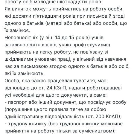
роботу осіб молодше шістнадцяти років.
Як виняток можуть прийматись на роботу особи,
які досягли п'ятнадцяти років при письмовій згоді
одного з батьків (матері або батька) або особи, що
їх замінює.
Неповнолітніх (у віці 14 до 15 років) учнів
загальноосвітніх шкіл, учнів профтехучилищ
приймають на легку роботу, не пов'язану зі
шкідливими умовами праці, у вільний від навчання
час за письмовою згодою одного з батьків або осіб,
які їх замінюють.
Особа, яка бажає працевлаштуватися, має,
відповідно до ст. 24 КЗпП, надати роботодавцеві
усі необхідні для цього документи, а саме:
- паспорт або інший документ, що посвідчує особу
(порушення цього правила тягне за собою
адміністративну відповідальність (ст. 200 КпАП);
- трудову книжку (без трудової книжки можливе
прийняття на роботу тільки за сумісництвом);