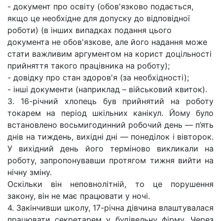
- документ про освіту (обов'язково подається,
якщо це необхідне для допуску до відповідної
роботи) (в інших випадках подання цього
документа не обов'язкове, але його надання може
стати важливим аргументом на корист доцільності
прийняття такого працівника на роботу);
- довідку про стан здоров'я (за необхідності);
- інші документи (наприклад – військовий квиток).
3. 16-річний хлопець був прийнятий на роботу
токарем на період шкільних канікул. Йому було
встановлено восьмигодинний робочий день — п’ять
днів на тиждень, вихідні дні — понеділок і вівторок.
У вихідний день його терміново викликали на
роботу, запропонувавши протягом тижня вийти на
нічну зміну.
Оскільки він неповнолітній, то це порушення
закону, він не має працювати у ночі.
4. Закінчивши школу, 17-річна дівчина влаштувалася
працювати секретарем у будівельну фірму. Через