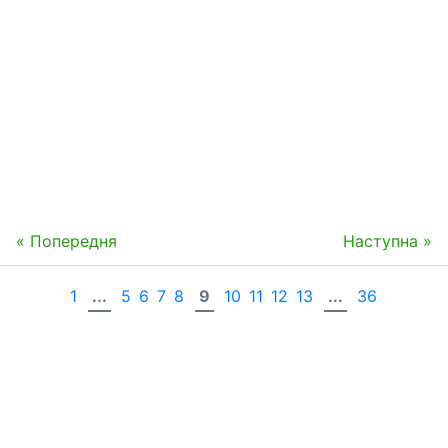
« Попередня
Наступна »
1
...
5
6
7
8
9
10
11
12
13
...
36