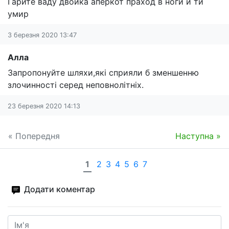
Гарите ваду двойка аперкот праход в ноги и ти
умир
3 березня 2020 13:47
Алла
Запропонуйте шляхи,які сприяли б зменшенню
злочинності серед неповнолітніх.
23 березня 2020 14:13
« Попередня
Наступна »
1
2
3
4
5
6
7
Додати коментар