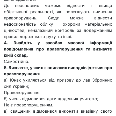
До неосновних можемо віднести ті явища
об’єктивної реальності, які полегшують вчинення
правопорушень. Сюди можна віднести
недосконалість обліку і охорони матеріальних
цінностей, неналежний контроль за додержанням
правил дорожнього руху та інші.
4. Знайдіть у засобах масової інформації
повідомлення про правопорушення та визначте
їхній склад.
Самостійно.
5. Визначте, у яких з описаних випадків ідеться про
правопорушення
а) Юнак ухиляється від призову до лав Збройних
сил України;
Правопорушення.
б) учень відмовився дати щоденник учителю;
Не є правопорушенням.
в) священик відмовився виконати вказівку свого