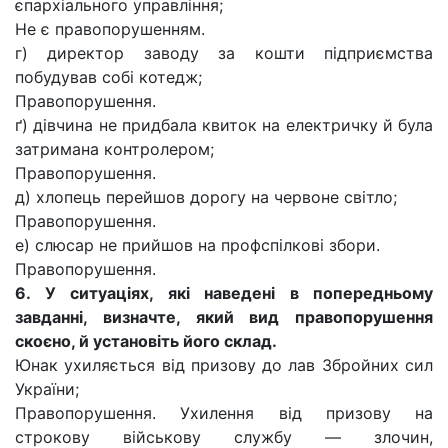
єпархіального управління;
Не є правопорушенням.
г) директор заводу за кошти підприємства
побудував собі котедж;
Правопорушення.
ґ) дівчина не придбала квиток на електричку й була
затримана контролером;
Правопорушення.
д) хлопець перейшов дорогу на червоне світло;
Правопорушення.
е) слюсар не прийшов на профспілкові збори.
Правопорушення.
6. У ситуаціях, які наведені в попередньому
завданні, визначте, який вид правопорушення
скоєно, й установіть його склад.
Юнак ухиляється від призову до лав Збройних сил
України;
Правопорушення. Ухилення від призову на
строкову військову службу — злочин,