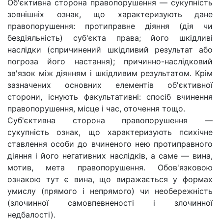
Об'єктивна сторона правопорушення — сукупність
зовнішніх ознак, що характеризують дане
правопорушення: протиправне діяння (дія чи
бездіяльність) суб'єкта права; його шкідливі
наслідки (спричинений шкідливий результат або
погроза його настання); причинно-наслідковий
зв'язок між діянням і шкідливим результатом. Крім
зазначених основних елементів об'єктивної
сторони, існують факультативні: спосіб вчинення
правопорушення, місце і час, оточення тощо.
Суб'єктивна сторона правопорушення —
сукупність ознак, що характеризують психічне
ставлення особи до вчиненого нею протиправного
діяння і його негативних наслідків, а саме — вина,
мотив, мета правопорушення. Обов'язковою
ознакою тут є вина, що виражається у формах
умислу (прямого і непрямого) чи необережність
(злочинної самовпевненості і злочинної
недбалості).