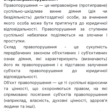
Правопорушення — це неправомірне (протиправне)
суспільно-шкідливе винне діяння (дія чи
бездіяльність) деліктоздатної особи, за вчинення
якого особа може бути притягнута до юридичної
відповідальності. Правопорушення за ступенем
суспільної небезпеки поділяються на злочини і
проступки.
Склад правопорушення - це сукупність
передбачених законом об'єктивних і суб'єктивних
ознак діяння, які характеризують (визначають)
його як правопорушення і є підставою залучення
суб'єкта правопорушення до юридичної
відповідальності.
Об'єкт правопорушення — це ті суспільні відносини
та цінності, що охороняються правом, на які
спрямовано посягання суб'єктів правопорушення
(наприклад, власність, духовні цінності, здоров'я
людини та інші).