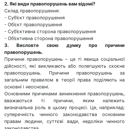
2. Які види правопорушень вам відомі?
Склад правопорушення:
- Суб’єкт правопорушення
- Об’єкт правопорушення
- Суб’єктивна сторона правопорушення
- Об’єктивна сторона правопорушення
3. Висловте свою думку про причини
правопорушень.
Причини правопорушень – це ті явища соціальної
дійсності, які викликають або полегшують скоєне
правопорушень. Причини правопорушень за
загальним правилом в теорії права поділяють на
основні і неосновні.
Основними причинами виникнення правопорушень,
вважаються ті причини, яким належить
визначальна роль в цьому процесі. Це, наприклад:
суперечність чинного законодавства основним
правам людини, суттєві вади, недоліки чинного
законодавства.