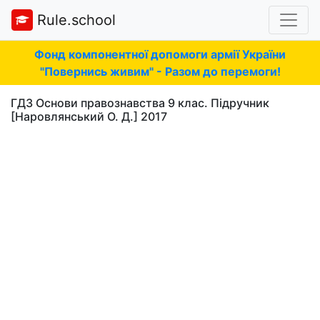
Rule.school
Фонд компонентної допомоги армії України
"Повернись живим" - Разом до перемоги!
ГДЗ Основи правознавства 9 клас. Підручник
[Наровлянський О. Д.] 2017