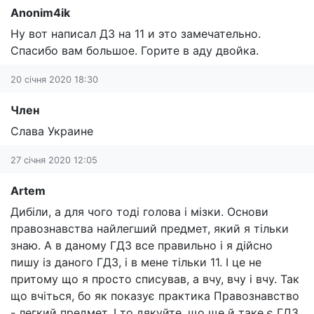
Anonim4ik
Ну вот написал ДЗ на 11 и это замечательно.
Спасибо вам большое. Горите в аду двойка.
20 січня 2020 18:30
Член
Слава Украине
27 січня 2020 12:05
Artem
Дибіли, а для чого тоді голова і мізки. Основи
правознавства найлегший предмет, який я тільки
знаю. А в даному ГДЗ все правильно і я дійсно
пишу із даного ГДЗ, і в мене тільки 11. І це не
притому що я просто списував, а вчу, вчу і вчу. Так
що вчіться, бо як показує практика Правознавство
- легкий предмет. І то дякуйте, що ще й таке є ГДЗ.