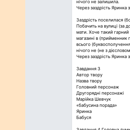
нічого не залишила.
Через заздрість Яринка 
Заздрість поселилася (бо
Побачить на вулиці (за д
мати. Хоче такий гарний о
магазині в (прийменник п
всього (буквосполучення
нічого не (не з дієслово
Через заздрість Яринка з
Завдання 3
Автор твору
Назва твору
Головний персонаж
Другорядні персонажі
Марійка Шевчук
«бабусина порада»
Яринка
Бабуся
Завдання 4 Головна думк