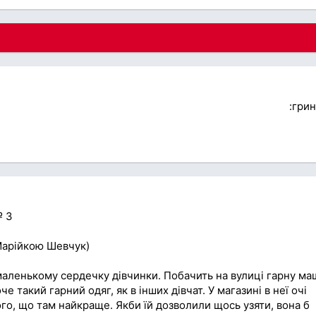
:гри
 3
арійкою Шевчук)
маленькому сердечку дівчинки. Побачить на вулиці гарну ма
оче такий гарний одяг, як в інших дівчат. У магазині в неї очі
ого, що там найкраще. Якби їй дозволили щось узяти, вона б