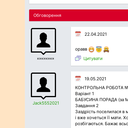
Обговорення
22.04.2021
оравв
Цитувати
🍬🍬🍬🍬
19.05.2021
КОНТРОЛЬНА РОБОТА №
Варіант 1
БАБУСИНА ПОРАДА (за М
Jack5552021
Завдання 2
Заздрість поселилася в 
і вже хочеться її мати. Х
розбігаються. Бажає всь