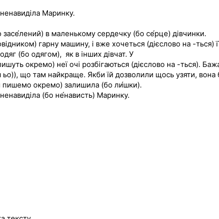
зненавиділа Маринку.
 засе́лений) в маленькому сердечку (бо се́рце) дівчинки.
овідником) гарну машину, і вже хочеться (дієслово на -ться) ї
дяг (бо одягом), як в інших дівчат. У
ишуть окремо) неї очі розбігаються (дієслово на -ться). Баж
 ьо)), що там найкраще. Якби їй дозволили щось узяти, вона 
м пишемо окремо) залишила (бо ли́шки).
ненавиділа (бо не́нависть) Маринку.
а тексту