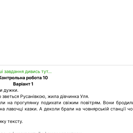
ші завдання дивись тут...
Контрольна робота 10
Варіант 1
и дужки.
о зветься Русанівкою, жила дівчинка Уля.
ли на прогулянку подихати свіжим повітрям. Вони бродил
а лавочці казки. А деколи брали на човнярській станції чо
мку тексту.