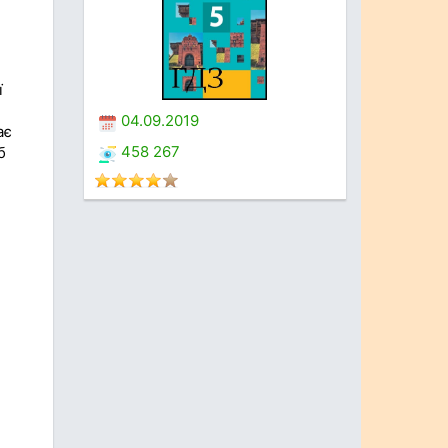
ї
04.09.2019
ає
458 267
б