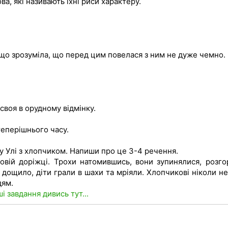
ва, які називають їхні риси характеру.
 що зрозуміла, що перед цим повелася з ним не дуже чемно.
своя в орудному відмінку.
теперішнього часу.
 Улі з хлопчиком. Напиши про це 3-4 речення.
овій доріжці. Трохи натомившись, вони зупинялися, розго
 дощило, діти грали в шахи та мріяли. Хлопчикові ніколи не
дям.
ші завдання дивись тут...