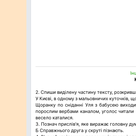
Ін
2. Спиши виділену частину тексту, розкривш
У Києві, в одному з мальовничих куточків, щ
Щоранку по сніданні Уля з бабусею виходи
порослим вербами каналом, уголос читали н
весело каталися.
3. Познач прислів'я, яке виражає головну ду
Б Справжнього друга у скруті пізнають.