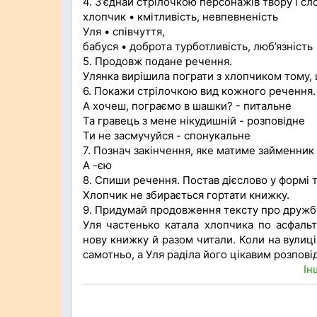
4. З’єднай стрілочкою персонажів твору і сло
хлопчик • кмітливість, невпевненість
Уля • співчуття,
бабуся • доброта турботливість, люб’язність
5. Продовж подане речення.
Улянка вирішила пограти з хлопчиком тому,
6. Покажи стрілочкою вид кожного речення.
А хочеш, пограємо в шашки? - питальне
Та гравець з мене нікудишній - розповідне
Ти не засмучуйся - спонукальне
7. Познач закінчення, яке матиме займенник 
А -єю
8. Спиши речення. Постав дієслово у формі 
Хлопчик не збирається гортати книжку.
9. Придумай продовження тексту про дружбу
Уля частенько катала хлопчика по асфальт
нову книжку й разом читали. Коли на вулиці
самотньо, а Уля раділа його цікавим розпові
Ін