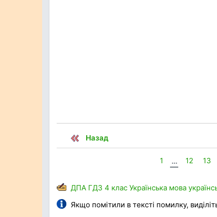
Назад
1
...
12
13
ДПА
ГДЗ
4 клас
Українська мова
українс
Якщо помітили в тексті помилку, виділіть 