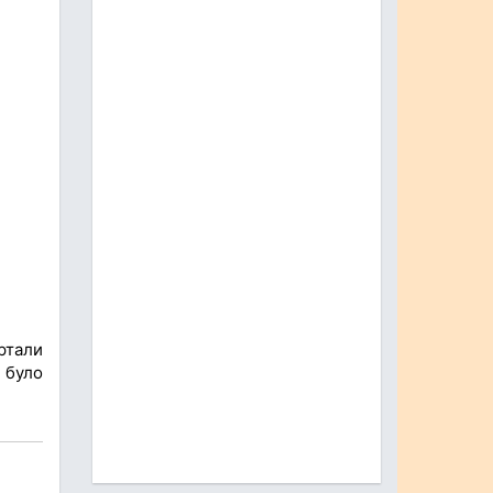
ртали
 було