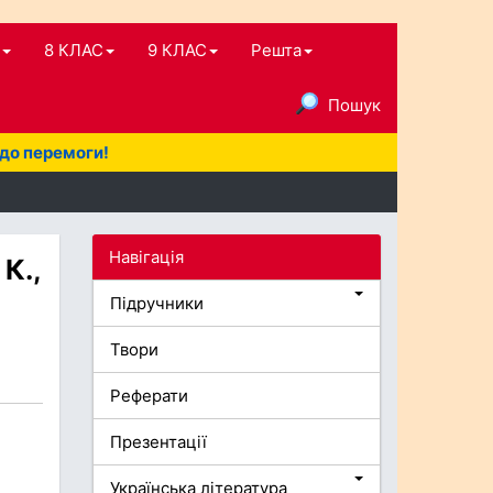
8 КЛАС
9 КЛАС
Решта
Пошук
 до перемоги!
Навігація
К.,
Підручники
Твори
Реферати
Презентації
Українська література