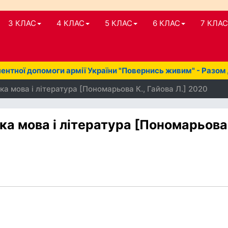
3 КЛАС
4 КЛАС
5 КЛАС
6 КЛАС
7 КЛАС
нтної допомоги армії України "Повернись живим" - Разом
ка мова і література [Пономарьова К., Гайова Л.] 2020
ка мова і література [Пономарьова 