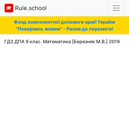
Rule.school
Фонд компонентної допомоги армії України
"Повернись живим" - Разом до перемоги!
ГДЗ ДПА 9 клас. Математика [Березняк М.В.] 2019