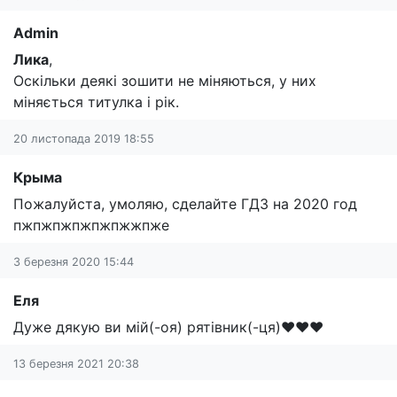
Admin
Лика
,
Оскільки деякі зошити не міняються, у них
міняється титулка і рік.
20 листопада 2019 18:55
Крыма
Пожалуйста, умоляю, сделайте ГДЗ на 2020 год
пжпжпжпжпжпжжпже
3 березня 2020 15:44
Еля
Дуже дякую ви мій(-оя) рятівник(-ця)❤️❤️❤️
13 березня 2021 20:38