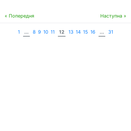
« Попередня
Наступна »
1
...
8
9
10
11
12
13
14
15
16
...
31