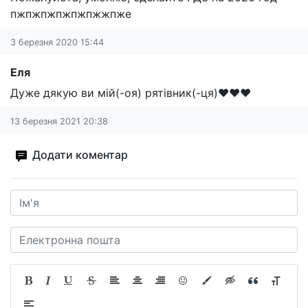
пжпжпжпжпжпжжпже
3 березня 2020 15:44
Еля
Дуже дякую ви мій(-оя) рятівник(-ця)❤️❤️❤️
13 березня 2021 20:38
Додати коментар