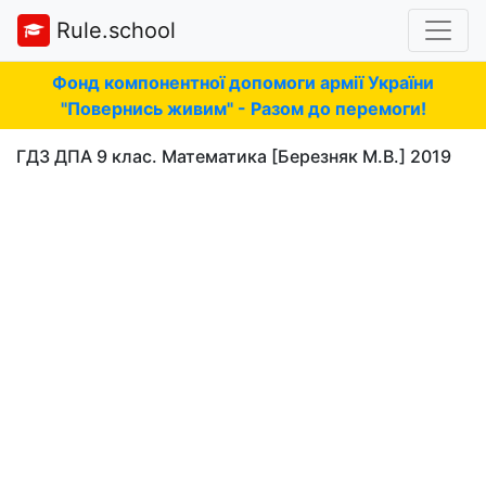
Rule.school
Фонд компонентної допомоги армії України
"Повернись живим" - Разом до перемоги!
ГДЗ ДПА 9 клас. Математика [Березняк М.В.] 2019