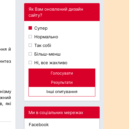
Як Вам оновлений дизайн
сайту?
Супер
Нормально
Так собі
ння й
Більш-менш
интез
Ні, все жахливо
Голосувати
Результати
анізму
Інші опитування
іжний
, які
Ми в соціальних мережах
Facebook