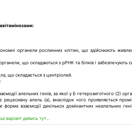
 авітамінозами:
тономні органели рослинних клітин, що здійснюють живле
рганели, що складаються з рРНК та білків і забезпечують с
ла, що складається з центріолей.
:
ємодії алельних генів, за якої у Б гетерозиготного (2) орг
ує рецесивну алель (а), внаслідок чого проявляється пром
е форма взаємодії декількох домінантних неалельних генів
нші варіант дивись тут...