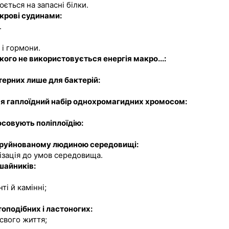
ється на запасні білки.
крові судинами:
.
и і гормони.
якого не використовується енергія макро...:
терних лише для бактерій:
ться гаплоїдний набір однохромагидних хромосом:
тосовують поліплоїдію:
в зруйнованому людиною середовищі:
лізація до умов середовища.
шайників:
ті й камінні;
оподібних і ластоногих:
 свого життя;