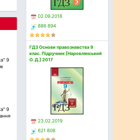
02.09.2018
886 894
ГДЗ Основи правознавства 9
клас. Підручник [Наровлянський
а" 9
О. Д.] 2017
як
а" 9
дання
23.02.2019
621 808