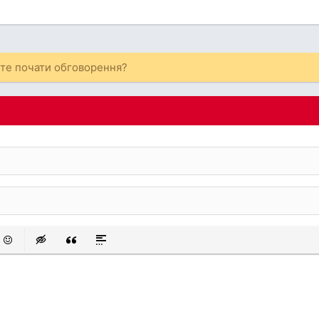
ете почати обговорення?
 список
аний список
смайли
Insert hidden text
Insert Quote
Insert spoiler