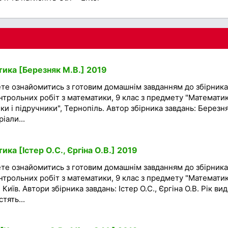
ика [Березняк М.В.] 2019
ете ознайомитись з готовим домашнім завданням до збірника
нтрольних робіт з математики, 9 клас з предмету "Математик
ки і підручники", Тернопіль. Автор збірника завдань: Березн
іали...
ка [Істер О.С., Єргіна О.В.] 2019
ете ознайомитись з готовим домашнім завданням до збірника
нтрольних робіт з математики, 9 клас з предмету "Математик
Київ. Автори збірника завдань: Істер О.С., Єргіна О.В. Рік ви
тять...