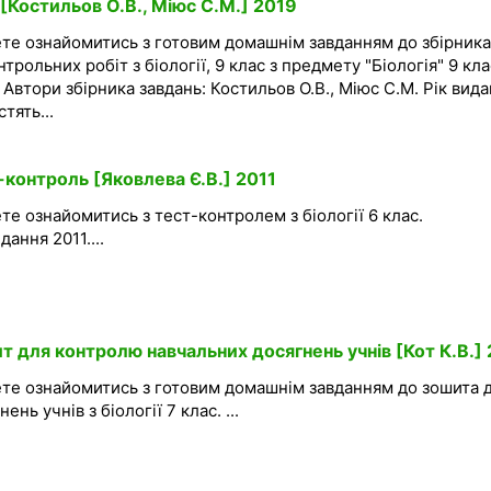
 [Костильов О.В., Міюс С.М.] 2019
ете ознайомитись з готовим домашнім завданням до збірника
трольних робіт з біології, 9 клас з предмету "Біологія" 9 кла
 Автори збірника завдань: Костильов О.В., Міюс С.М. Рік вид
тять...
т-контроль [Яковлева Є.В.] 2011
те ознайомитись з тест-контролем з біології 6 клас.
ання 2011....
ит для контролю навчальних досягнень учнів [Кот К.В.]
ете ознайомитись з готовим домашнім завданням до зошита 
ь учнів з біології 7 клас. ...