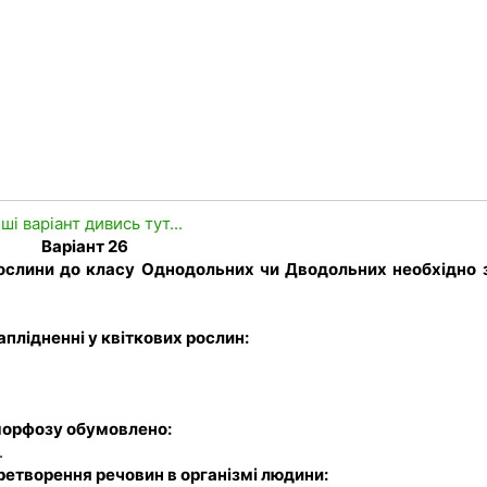
нші варіант дивись тут...
Варіант 26
рослини до класу Однодольних чи Дводольних необхідно 
заплідненні у квіткових рослин:
аморфозу обумовлено:
.
етворення речовин в організмі людини: