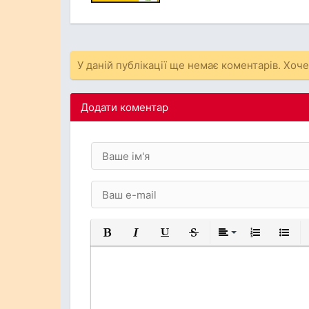
У даній публікації ще немає коментарів. Хоч
Додати коментар
Жирний
Курсив
Підкреслений
Закреслений
Вирівнювання
Нумерований
Марков