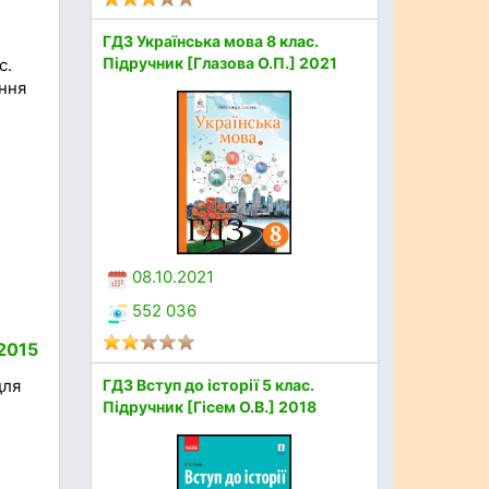
ГДЗ Українська мова 8 клас.
Підручник [Глазова О.П.] 2021
с.
ання
08.10.2021
552 036
 2015
ГДЗ Вступ до історії 5 клас.
для
Підручник [Гісем О.В.] 2018