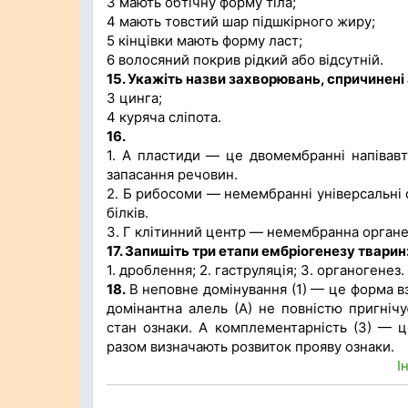
3 мають обтічну форму тіла;
4 мають товстий шар підшкірного жиру;
5 кінцівки мають форму ласт;
6 волосяний покрив рідкий або відсутній.
15. Укажіть назви захворювань, спричинені
3 цинга;
4 куряча сліпота.
16.
1. А пластиди — це двомембранні напівав
запасання речовин.
2. Б рибосоми — немембранні універсальні о
білків.
3. Г клітинний центр — немембранна органе
17. Запишіть три етапи ембріогенезу тварин
1. дроблення; 2. гаструляція; 3. органогенез.
18.
В неповне домінування (1) — це форма вза
домінантна алель (А) не повністю пригніч
стан ознаки. А комплементарність (3) — ц
разом визначають розвиток прояву ознаки.
І