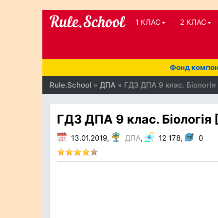
1 КЛАС
2 КЛАС
Фонд компоне
Rule.School
»
ДПА
» ГДЗ ДПА 9 клас. Біологія 
ГДЗ ДПА 9 клас. Біологія [
13.01.2019,
ДПА
,
12 178,
0