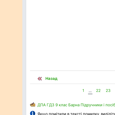
Назад
1
...
22
23
ДПА
ГДЗ
9 клас
Барна
Підручники і посі
Якщо помітили в тексті помилку, виділіть 