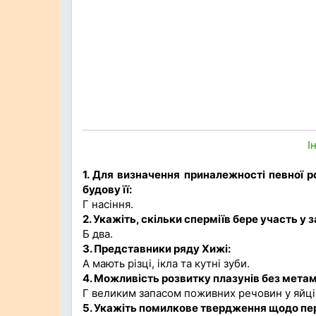
І
1. Для визначення приналежності певної 
будову її:
Г насіння.
2. Укажіть, скільки сперміїв бере участь у 
Б два.
3. Представники ряду Хижі:
А мають різці, ікла та кутні зуби.
4. Можливість розвитку плазунів без мет
Г великим запасом поживних речовин у яйці
5. Укажіть помилкове твердження щодо пер