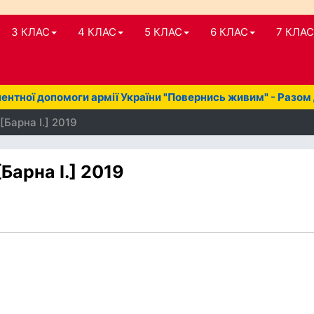
3 КЛАС
4 КЛАС
5 КЛАС
6 КЛАС
7 КЛАС
нтної допомоги армії України "Повернись живим" - Разом
[Барна І.] 2019
Барна І.] 2019