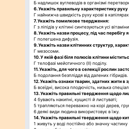
Б надлишок вуглеводів в організмі перетворю
6. Укажіть правильну характеристику руху 
Г найнижча швидкість руху крові в капілярах
7. Укажіть помилкове твердження:
Г з ліпідів у клітині синтезуються усі вітамін
8. Укажіть назви процесу, під час перебігу 
Г полегшена дифузія.
9. Укажіть назви клітинних структур, харак
Г мезосоми.
10. У якій фазі біля полюсів клітини місти
Г телофазі мейотичного (II) поділу.
11. Укажіть, для чого в селекції рослин зас
Б подолання безпліддя від далених гібридів.
12. Укажіть ознаки тварин, здатних жити 
Б всеїдні, висока плодючість, низька спеціа
13. Укажіть правильні твердження щодо ли
4 бувають накипні, кущисті й листуваті;
5 трапляються переважно на корі дерев, грун
6 деякі види людина використовує в їжу.
14. Укажіть правильні твердження щодо кит
1 живуть у воді постійно або значну частину