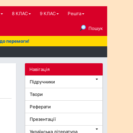
8 КЛАС
9 КЛАС
Решта
Пошук
 до перемоги!
Навігація
Підручники
Твори
Реферати
Презентації
Українська література