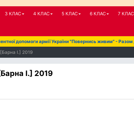
3 КЛАС
4 КЛАС
5 КЛАС
6 КЛАС
7 КЛАС
нтної допомоги армії України "Повернись живим" - Разом
[Барна І.] 2019
Барна І.] 2019