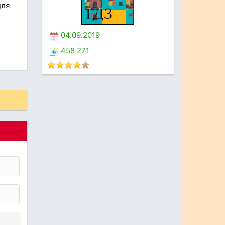
для
04.09.2019
458 271