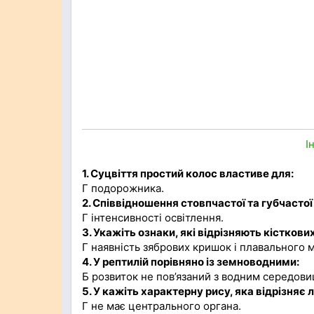
І
1. Суцвіття простий колос властиве для:
Г подорожника.
2. Співвідношення стовпчастої та губчастої
Г інтенсивності освітлення.
3. Укажіть ознаки, які відрізняють кісткови
Г наявність зябрових кришок і плавального м
4. У рептилій порівняно із земноводними:
Б розвиток не пов’язаний з водним середов
5. У кажіть характерну рису, яка відрізняє
Г не має центрального органа.