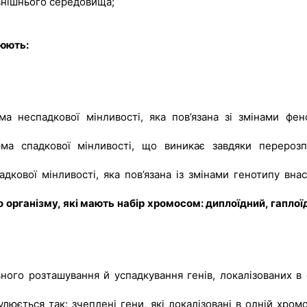
овнішнього середовища;
рюють:
а неспадкової мінливості, яка пов’язана зі змінами фен
ма спадкової мінливості, що виникає завдяки перерозп
дкової мінливості, яка пов’язана із змінами генотипу внас
 організму, які мають набір хромосом: диплоїдний, гаплоїд
ного розташування й успадкування генів, локалізованих в 
юється так: зчеплені гени, які локалізовані в одній хромо