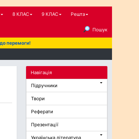
8 КЛАС
9 КЛАС
Решта
Пошук
 до перемоги!
Навігація
Підручники
Твори
Реферати
Презентації
Українська література