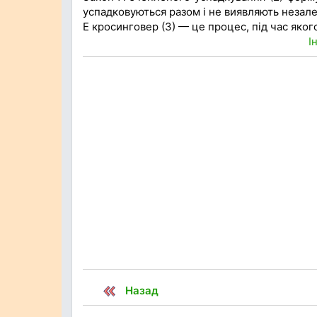
успадковуються разом і не виявляють незал
Е кросинговер (3) — це процес, під час як
І
Назад