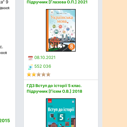
а" 9
Підручник [Глазова О.П.] 2021
дання
с.
ання
08.10.2021
552 036
ГДЗ Вступ до історії 5 клас.
Підручник [Гісем О.В.] 2018
 2015