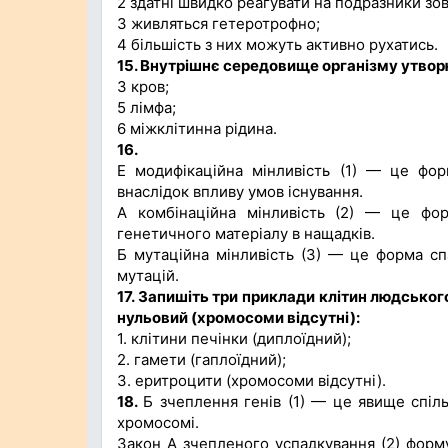
2 здатні швидко реагувати на подразники з
3 живляться гетеротрофно;
4 більшість з них можуть активно рухатись.
15. Внутрішнє середовище організму утво
3 кров;
5 лімфа;
6 міжклітинна рідина.
16.
Е модифікаційна мінливість (1) — це форм
внаслідок впливу умов існування.
А комбінаційна мінливість (2) — це фор
генетичного матеріалу в нащадків.
Б мутаційна мінливість (3) — це форма спа
мутацій.
17. Запишіть три приклади клітин людського
нульовий (хромосоми відсутні):
1. клітини печінки (диплоїдний);
2. гамети (гаплоїдний);
3. еритроцити (хромосоми відсутні).
18.
Б зчеплення генів (1) — це явище спіль
хромосомі.
Закон А зчепленого успадкування (2) формул