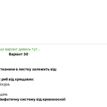
нші варіант дивись тут...
Варіант 30
 тканини в листку залежить від:
х риб від хрящових:
іхура.
ищем.
 лімфатичну систему від кровоносної: