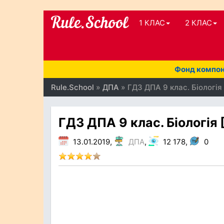
1 КЛАС
2 КЛАС
Фонд компоне
Rule.School
»
ДПА
» ГДЗ ДПА 9 клас. Біологія 
ГДЗ ДПА 9 клас. Біологія [
13.01.2019,
ДПА
,
12 178,
0