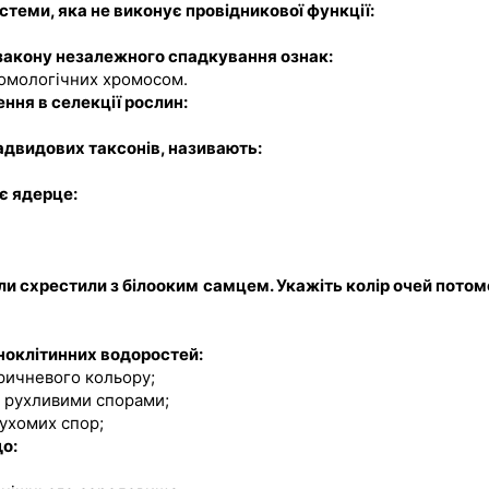
стеми, яка не виконує провідникової функції:
 закону незалежного спадкування ознак:
 гомологічних хромосом.
ення в селекції рослин:
адвидових таксонів, називають:
ає ядерце:
ли схрестили з білооким самцем. Укажіть колір очей потом
ноклітинних водоростей:
оричневого кольору;
 рухливими спорами;
ухомих спор;
що: