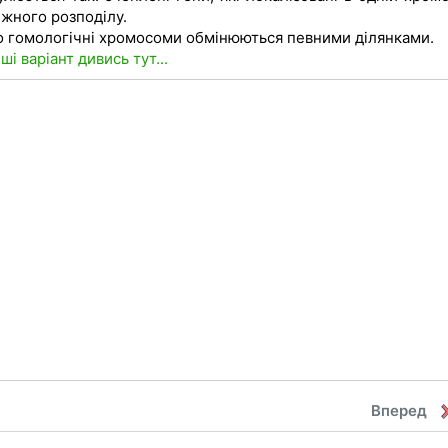
ежного розподілу.
ого гомологічні хромосоми обмінюються певними ділянками.
нші варіант дивись тут...
Вперед