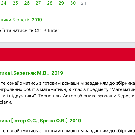
24
25
26
27
28
29
30
31
бники
Біологія
2019
її та натисніть Ctrl + Enter
ика [Березняк М.В.] 2019
ете ознайомитись з готовим домашнім завданням до збірника
нтрольних робіт з математики, 9 клас з предмету "Математик
ки і підручники", Тернопіль. Автор збірника завдань: Березн
іали...
ка [Істер О.С., Єргіна О.В.] 2019
ете ознайомитись з готовим домашнім завданням до збірника