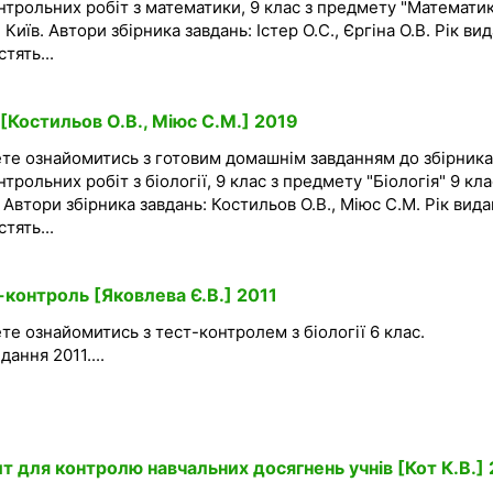
нтрольних робіт з математики, 9 клас з предмету "Математик
Київ. Автори збірника завдань: Істер О.С., Єргіна О.В. Рік ви
тять...
 [Костильов О.В., Міюс С.М.] 2019
ете ознайомитись з готовим домашнім завданням до збірника
трольних робіт з біології, 9 клас з предмету "Біологія" 9 кла
 Автори збірника завдань: Костильов О.В., Міюс С.М. Рік вид
тять...
т-контроль [Яковлева Є.В.] 2011
те ознайомитись з тест-контролем з біології 6 клас.
ання 2011....
ит для контролю навчальних досягнень учнів [Кот К.В.]