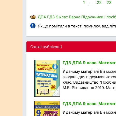
1
...
22
23
ДПА
ГДЗ
9 клас
Барна
Підручники і посі
Якщо помітили в тексті помилку, виділіть 
Схожі публікації
ГДЗ ДПА 9 клас. Математ
У даному матеріалі Ви мож
завдань для підсумкових ко
клас. Видавництво "Посібни
М.В. Рік видання 2019. Матер
ГДЗ ДПА 9 клас. Математи
У даному матеріалі Ви мож