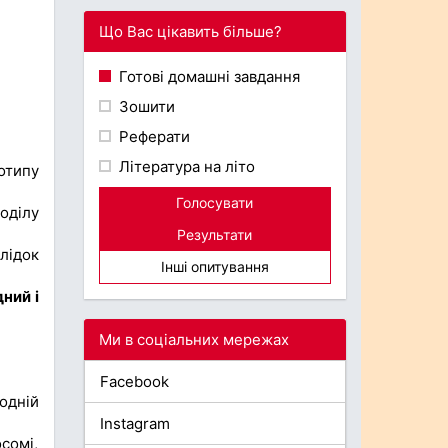
Що Вас цікавить більше?
Готові домашні завдання
Зошити
Реферати
Література на літо
отипу
Голосувати
оділу
Результати
лідок
Інші опитування
ний і
Ми в соціальних мережах
Facebook
одній
Instagram
сомі,