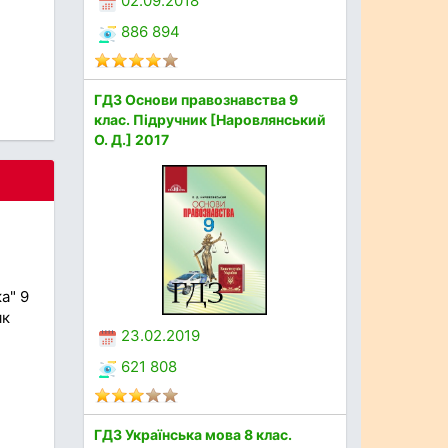
02.09.2018
886 894
ГДЗ Основи правознавства 9
клас. Підручник [Наровлянський
О. Д.] 2017
а" 9
як
23.02.2019
621 808
ГДЗ Українська мова 8 клас.