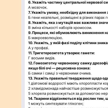
6. Укажіть частину центральної нервової си
А мозочок.
7. Укажіть умову, необхідну для виконання
Б гени неалельні, розміщені в різних парах
8. Укажіть, яка з мутацій має важливе знач
В зміна кількості наборів хромосом.
9. Процеси, які обумовлюють виникнення н
Б макроеволюцією.
10. Укажіть, у якій фазі поділу клітини зник
А у профазі.
11. Тригетерозигота утворює гамети:
Г восьми видів.
12. Гомозиготну червонооку самку дрозофі
якщо білі очі — рецесивна ознака:
Б самки і самці з червоними очима.
13. Укажіть правильні твердження щодо од
1 діатомові водорості мають хлоропласти к
2 хламідомонада найчастіше розмножується
5 хлорела розмножується за допомогою нер
14. Тварини відрізняються від рослин тим, 
1 можуть синтезувати глікоген;