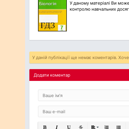
У даному матеріалі Ви мож
контролю навчальних досягнен
У даній публікації ще немає коментарів. Хоч
Додати коментар