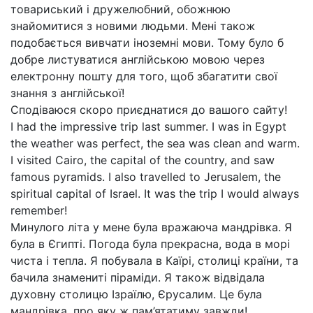
товариський і дружелюбний, обожнюю
знайомитися з новими людьми. Мені також
подобається вивчати іноземні мови. Тому було б
добре листуватися англійською мовою через
електронну пошту для того, щоб збагатити свої
знання з англійської!
Сподіваюся скоро приєднатися до вашого сайту!
I had the impressive trip last summer. I was in Egypt
the weather was perfect, the sea was clean and warm.
I visited Cairo, the capital of the country, and saw
famous pyramids. I also travelled to Jerusalem, the
spiritual capital of Israel. It was the trip I would always
remember!
Минулого літа у мене була вражаюча мандрівка. Я
була в Єгипті. Погода була прекрасна, вода в морі
чиста і тепла. Я побувала в Каїрі, столиці країни, та
бачила знамениті піраміди. Я також відвідала
духовну столицю Ізраїлю, Єрусалим. Це була
мандрівка, про яку ж пам’ятатиму завжди!