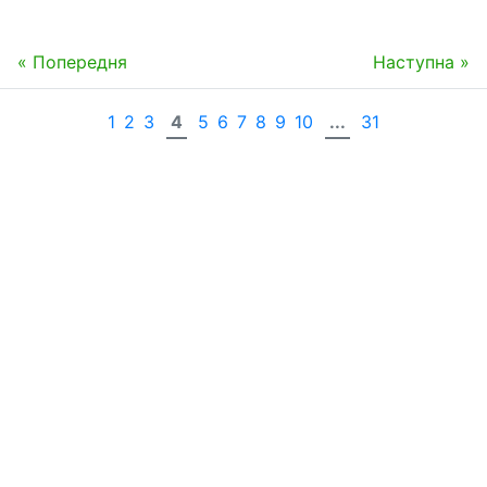
« Попередня
Наступна »
1
2
3
4
5
6
7
8
9
10
...
31