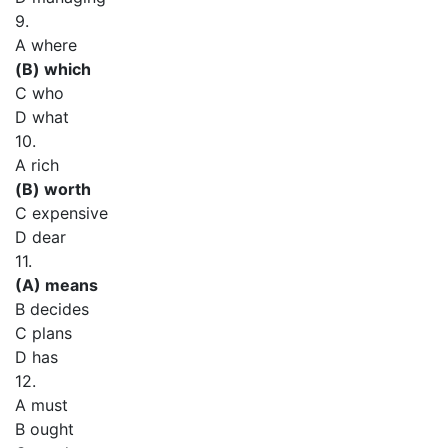
9.
A where
(В) which
C who
D what
10.
A rich
(В) worth
C expensive
D dear
11.
(A) means
B decides
C plans
D has
12.
A must
В ought