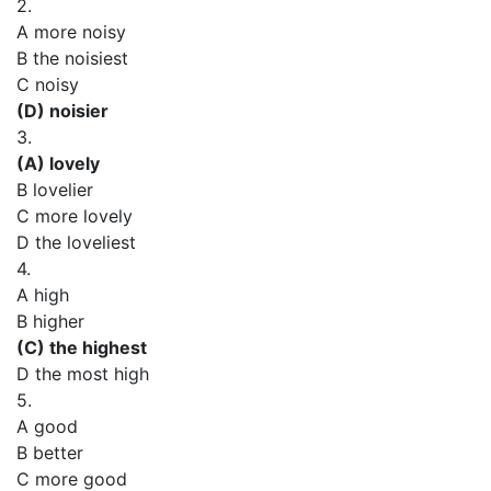
2.
A more noisy
B the noisiest
C noisy
(D) noisier
3.
(A) lovely
В lovelier
C more lovely
D the loveliest
4.
A high
В higher
(C) the highest
D the most high
5.
A good
В better
C more good