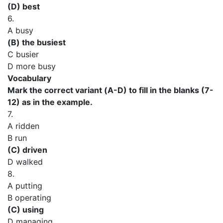
(D) best
6.
A busy
(В) the busiest
C busier
D more busy
Vocabulary
Mark the correct variant (А-D) to fill in the blanks (7-
12) as in the example.
7.
A ridden
В run
(C) driven
D walked
8.
A putting
В operating
(C) using
D managing