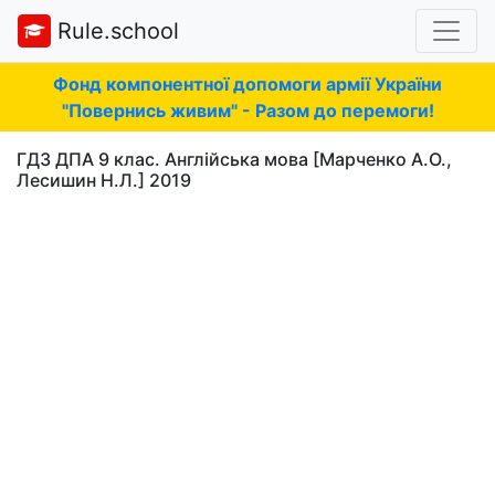
Rule.school
Фонд компонентної допомоги армії України
"Повернись живим" - Разом до перемоги!
ГДЗ ДПА 9 клас. Англійська мова [Марченко А.О.,
Лесишин Н.Л.] 2019