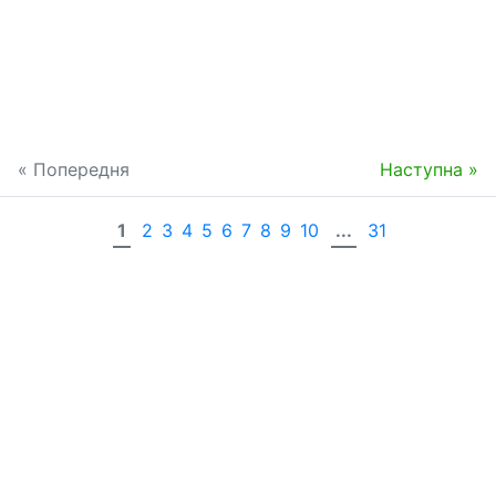
« Попередня
Наступна »
1
2
3
4
5
6
7
8
9
10
...
31