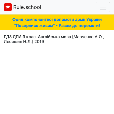
Rule.school
Фонд компонентної допомоги армії України
"Повернись живим" - Разом до перемоги!
ГДЗ ДПА 9 клас. Англійська мова [Марченко А.О.,
Лесишин Н.Л.] 2019