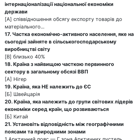
інтернаціоналізації національної економіки
держави
[A] співвідношення обсягу експорту товарів до
матеріального...
17. Частка економічно-активного населення, яке на
сьогодні зайняте в сільськогосподарському
виробництві світу
[B] близько 40%
18. Країна з найвищою часткою первинного
сектору в загальному обсязі ВВП
[А] Нігер
19. Країна, яка НЕ належить до ЄС
[Б] Швейцарія
20. Країна, яка належить до групи світових лідерів
економіки серед країн, що розвиваються
[Б] Китай
21. Установіть відповідність між географічними
поясами та природними зонами
1 Арктичний пояс — Г зона Арктичних пустель