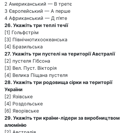
2 Американський — В третє
3 Європейський — А перше
4 Африканський — Д п’яте
26. Укажіть три теплі течії
[1] Гольфстрім
[3] Північнотихоокеанська
[4] Бразильська
27. Укажіть три пустелі на території Австралії
[2] пустеля Гібсона
[3] Вел. Пуст. Вікторія
[4] Велика Піщана пустеля
28. Укажіть три родовища сірки на території
України
[2] Язівське
[4] Роздольське
[6] Яворівське
29. Укажіть три країни-лідери за виробництвом
алюмінію
[2] Австралія