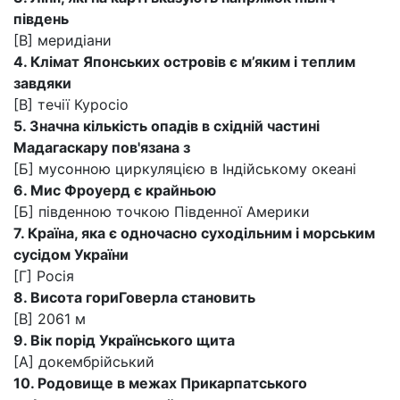
південь
[В] меридіани
4. Клімат Японських островів є м’яким і теплим
завдяки
[В] течії Куросіо
5. Значна кількість опадів в східній частині
Мадагаскару пов'язана з
[Б] мусонною циркуляцією в Індійському океані
6. Мис Фроуерд є крайньою
[Б] південною точкою Південної Америки
7. Країна, яка є одночасно суходільним і морським
сусідом України
[Г] Росія
8. Висота гори
Говерла становить
[В] 2061 м
9. Вік порід Українського щита
[А] докембрійський
10. Родовище в межах Прикарпатського