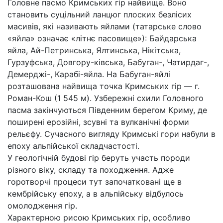
Головне пасмо Кримських гір найвище. Воно
становить суцільний ланцюг плоских безлісих
масивів, які називають яйлами (татарське слово
«яйла» означає «літнє пасовище»): Байдарська
яйла, Ай-Петринська, Ялтинська, Нікітська,
Гурзуфська, Довгору-ківська, Бабуган-, Чатирдаг-,
Демерджі-, Карабі-яйла. На Бабуган-яйлі
розташована найвища точка Кримських гір — г.
Роман-Кош (1 545 м). Узбережні схили Головного
пасма закінчуються Південним берегом Криму, де
поширені ерозійні, зсувні та вулканічні форми
рельєфу. Сучасного вигляду Кримські гори набули в
епоху альпійської складчастості.
У геологічній будові гір беруть участь породи
різного віку, складу та походження. Адже
горотворчі процеси тут започатковані ще в
кембрійську епоху, а в альпійську відбулось
омолодження гір.
Характерною рисою Кримських гір, особливо