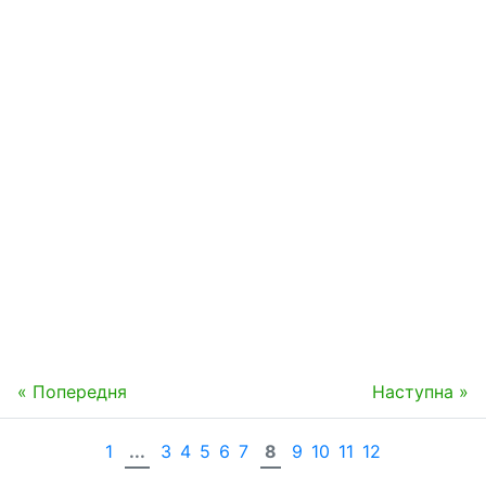
« Попередня
Наступна »
1
...
3
4
5
6
7
8
9
10
11
12