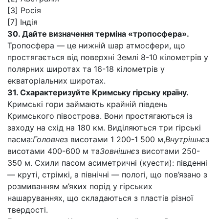
[3] Росія
[7] Індія
30. Дайте визначення терміна «тропосфера».
Тропосфера — це нижній шар атмосфери, що
простягається від поверхні Землі 8-10 кілометрів у
полярних широтах та 16-18 кілометрів у
екваторіальних широтах.
31. Схарактеризуйте Кримську гірську країну.
Кримські гори займають крайній південь
Кримського півострова. Вони простягаються із
заходу на схід на 180 км. Виділяються три гірські
пасма:
Головне
з висотами 1 200-1 500 м,
Внутрішнє
з
висотами 400-600 м та
Зовнішнє
з висотами 250-
350 м. Схили пасом асиметричні (куести): південні
— круті, стрімкі, а північні — пологі, що пов’язано з
розмиванням м’яких порід у гірських
нашаруваннях, що складаються з пластів різної
твердості.