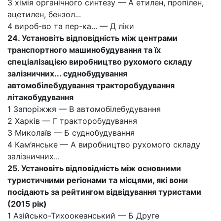
3 хімія органічного синтезу — А етилен, пропілен,
ацетилен, бензол...
4 вироб-во та пер-ка... — Д ліки
24. Установіть відповідність між центрами
транспортного машинобудування та їх
спеціалізацією виробництво рухомого складу
залізничних... суднобудування
автомобілебудування тракторобудування
літакобудування
1 Запоріжжя — В автомобілебудування
2 Харків — Г тракторобудування
3 Миколаїв — Б суднобудування
4 Кам’янське — А виробництво рухомого складу
залізничних...
25. Установіть відповідність між основними
туристичними регіонами та місцями, які вони
посідають за рейтингом відвідування туристами
(2015 рік)
1 Азійсько-Тихоокеанський — Б Друге