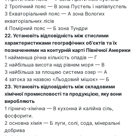
2 Тропічний пояс — В зона Пустель і напівпустель
3 Екваторіальний пояс — А зона Вологих
екваторіальних лісів
4 Помірний пояс — Б зона Тундри
22. Установіть відповідність між стислими
характеристиками географічних об’єктів та їх
позначеннями на контурній карті Північної Америки
1 найменша річна кількість опадів — Г
2 найбільша висота над рівнем моря — В
3 найбільша за площею система озер — А
4 затока за назвою «Льодовий мішок» — Б
23. Установіть відповідність між складовими
хімічної промисловості та продукцією, яку вони
виробляють
1 гірничо-хімічна — В кухонна й калійна сіль,
фосфорити.
2 основна хімія — Б луги, солі, сода, мінеральні
добрива