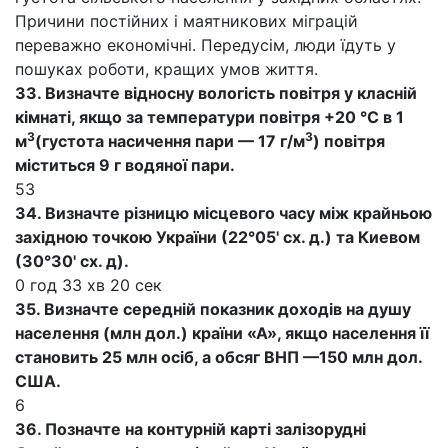
Причини постійних і маятникових міграцій
переважно економічні. Передусім, люди їдуть у
пошуках роботи, кращих умов життя.
33. Визначте відносну вологість повітря у класній
кімнаті, якщо за температури повітря +20 °С в 1
3
3
м
(густота насичення пари — 17 г/м
) повітря
міститься 9 г водяної пари.
53
34. Визначте різницю місцевого часу між крайньою
західною точкою України (22°05' сх. д.) та Киевом
(30°30' сх. д).
0 год 33 хв 20 сек
35. Визначте середній показник доходів на душу
населення (млн дол.) країни «А», якщо населення її
становить 25 млн осіб, а обсяг ВНП —150 млн дол.
США.
6
36. Позначте на контурній карті залізорудні