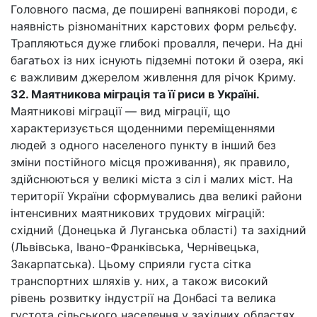
Головного пасма, де поширені вапнякові породи, є
наявність різноманітних карстових форм рельєфу.
Трапляються дуже глибокі провалля, печери. На дні
багатьох із них існують підземні потоки й озера, які
є важливим джерелом живлення для річок Криму.
32. Маятникова міграція та її риси в Україні.
Маятникові міграції — вид міграції, що
характеризується щоденними переміщеннями
людей з одного населеного пункту в інший без
зміни постійного місця проживання), як правило,
здійснюються у великі міста з сіл і малих міст. На
території України сформувались два великі райони
інтенсивних маятникових трудових міграцій:
східний (Донецька й Луганська області) та західний
(Львівська, Івано-Франківська, Чернівецька,
Закарпатська). Цьому сприяли густа сітка
транспортних шляхів у. них, а також високий
рівень розвитку індустрії на Донбасі та велика
густота сільського населення у західних областях.