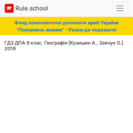
Rule.school
Фонд компонентної допомоги армії України
"Повернись живим" - Разом до перемоги!
ГДЗ ДПА 9 клас. Географія [Кузишин А., Заячук О.]
2019