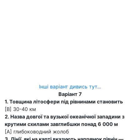
Інші варіант дивись тут...
Варіант 7
1. Товщина літосфери під рівнинами становить
[В] 30-40 км
2. Назва довгої та вузької океанічної западини з
крутими схилами завглибшки понад 6 000 м
[А] глибоководний жолоб
3. Лінії, які на карті вказують напрямок північ —