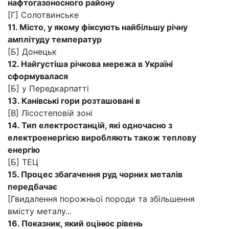
нафтогазоносного району
[Г] Солотвинське
11. Місто, у якому фіксують найбільшу річну
амплітуду температур
[Б] Донецьк
12. Найгустіша річкова мережа в Україні
сформувалася
[Б] у Передкарпатті
13. Канівські гори розташовані в
[В] Лісостеповій зоні
14. Тип електростанцій, які одночасно з
електроенергією виробляють також теплову
енергію
[Б] ТЕЦ
15. Процес збагачення руд чорних металів
передбачає
[Гвидалення порожньої породи та збільшення
вмісту металу...
16. Показник, який оцінює рівень