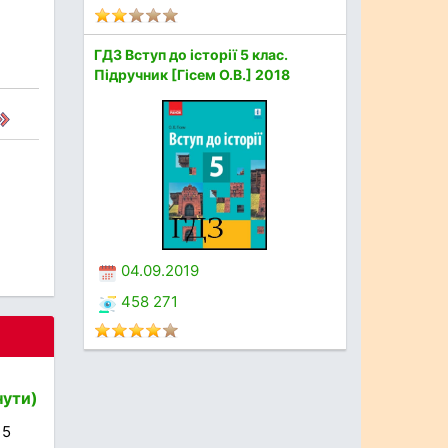
ГДЗ Вступ до історії 5 клас.
Підручник [Гісем О.В.] 2018
04.09.2019
458 271
нути)
 5