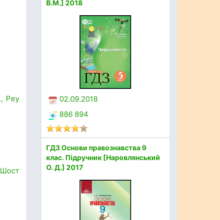
В.М.] 2018
., Реу
02.09.2018
886 894
ГДЗ Основи правознавства 9
клас. Підручник [Наровлянський
О. Д.] 2017
, Шост