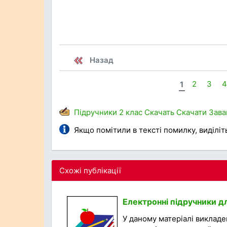
Назад
1
2
3
Підручники
2 клас
Скачать
Скачати
Зава
Якщо помітили в тексті помилку, виділіть 
Схожі публікації
Електронні підручники д
У даному матеріалі викладен