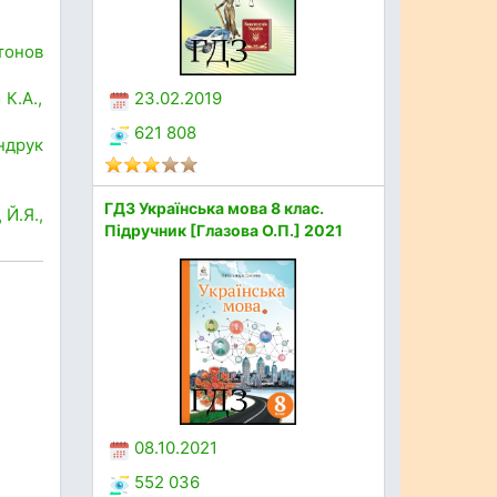
нтонов
К.А.,
23.02.2019
621 808
Андрук
ГДЗ Українська мова 8 клас.
 Й.Я.,
Підручник [Глазова О.П.] 2021
08.10.2021
552 036