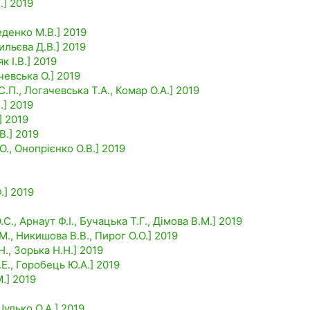
.] 2019
еденко М.В.] 2019
ильєва Д.В.] 2019
к І.В.] 2019
чевська О.] 2019
.П., Логачевська Т.А., Комар О.А.] 2019
.] 2019
] 2019
В.] 2019
., Онопрієнко О.В.] 2019
.] 2019
С., Арнаут Ф.І., Бучацька Т.Г., Дімова В.М.] 2019
М., Никишова В.В., Пирог О.О.] 2019
Н., Зорька Н.Н.] 2019
Е., Горобець Ю.А.] 2019
.] 2019
Шулько О.А.] 2019