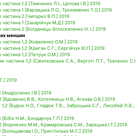
частина 1,2 [Тимченко Л.І., Цепова І.В.] 2019
 частина 1 [Варзацька Л.О., Трохименко Т.О.] 2019
к частина 2 [Чипурко В.П.] 2019
 частина 1 [Захарійчук М.Д.] 2019
к частина 2 [Богданець-Білоскаленко Н. І.] 2019
ьних меншин
 частина 1,2 [Коваленко О.М.] 2019
 частина 1,2 [Криган С.Г., Сергійчук Ю.П.] 2019
 частина 1,2 [Петрук О.М.] 2019
 частина 1,2 [Свінтковська С.А., Верготі Л.Т., Ткаченко С.І
Г.] 2019
 [Андрусенко І.В.] 2019
 [Вдовенко В.В., Котелянець Н.В., Агеева О.В.] 2019
1,2 [Будна Н.О., Гладюк Т.В., Заброцька С.Г., Лисобей Л.В.
 [Бібік Н.М., Бондарчук Г.П.] 2019
 [Корнієнко М.М., Крамаровська С.М., Зарецька І.Т.] 2019
 [Большакова І.О., Пристінська М.С.] 2019