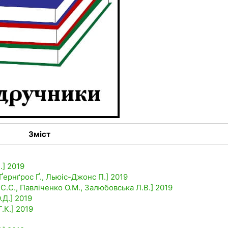
Зміст
.] 2019
 Ґернґрос Ґ., Льюіс-Джонс П.] 2019
 С.С., Павліченко О.М., Залюбовська Л.В.] 2019
.Д.] 2019
.К.] 2019