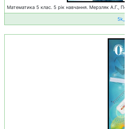
Математика 5 клас. 5 рік навчання. Мерзляк А.Г., Пол
5k_m