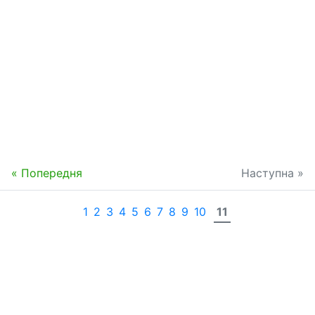
« Попередня
Наступна »
1
2
3
4
5
6
7
8
9
10
11