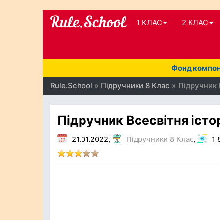
1 КЛАС
2 КЛАС
Фонд компоне
Rule.School
»
Підручники 8 Клас
» Підручник 
Підручник Всесвітня істо
21.01.2022,
Підручники 8 Клас
,
1 