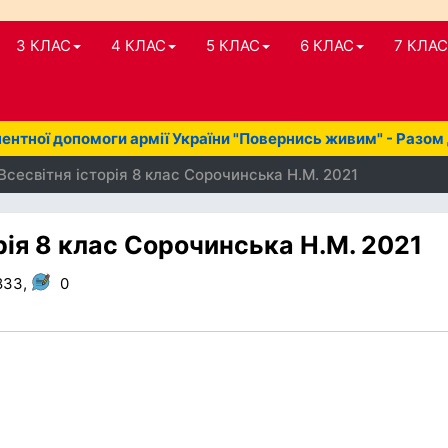
3 КЛАС
4 КЛАС
5 КЛАС
6 КЛАС
7 КЛАС
нтної допомоги армії України "Повернись живим" - Разом
Всесвітня історія 8 клас Сорочинська Н.М. 2021
рія 8 клас Сорочинська Н.М. 2021
833,
0