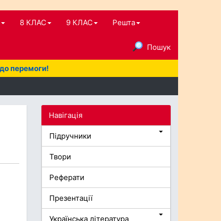
8 КЛАС
9 КЛАС
Решта
Пошук
 до перемоги!
Навігація
Підручники
Твори
Реферати
Презентації
Українська література