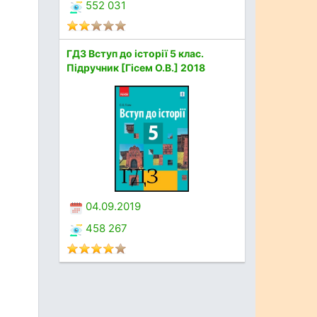
552 031
ГДЗ Вступ до історії 5 клас.
Підручник [Гісем О.В.] 2018
04.09.2019
458 267