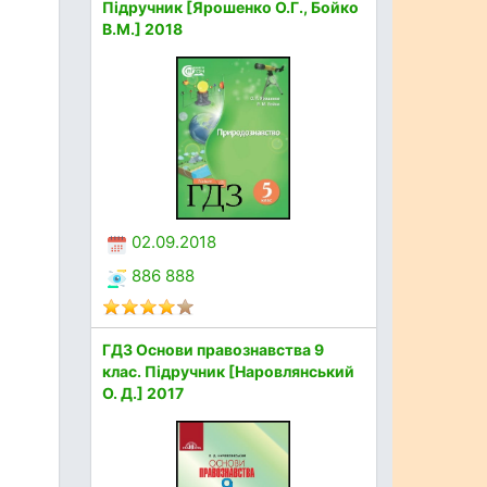
Підручник [Ярошенко О.Г., Бойко
В.М.] 2018
02.09.2018
886 888
ГДЗ Основи правознавства 9
клас. Підручник [Наровлянський
О. Д.] 2017