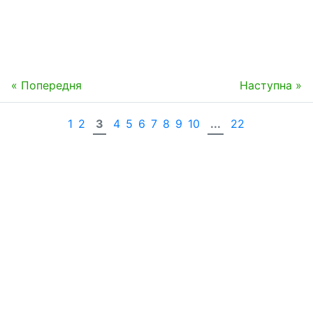
« Попередня
Наступна »
1
2
3
4
5
6
7
8
9
10
...
22