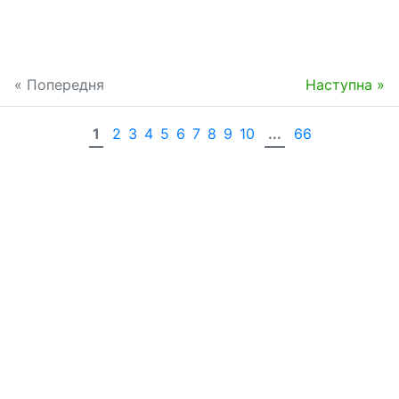
« Попередня
Наступна »
1
2
3
4
5
6
7
8
9
10
...
66