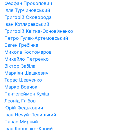
Феофан Прокопович
Ілля Турчиновський
Григорій Сковорода
Іван Котляревський
Григорій Квітка-Основ’яненко
Петро Гулак-Артемовський
Євген Гребінка
Микола Костомаров
Михайло Петренко
Віктор Забіла
Маркіян Шашкевич
Тарас Шевченко
Марко Вовчок
Пантелеймон Куліш
Леонід Глібов
Юрій Федькович
Іван Нечуй-Левицький
Панас Мирний
Іван Карпенко-Карий