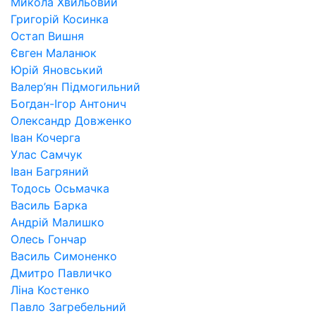
Микола Хвильовий
Григорій Косинка
Остап Вишня
Євген Маланюк
Юрій Яновський
Валер’ян Підмогильний
Богдан-Ігор Антонич
Олександр Довженко
Іван Кочерга
Улас Самчук
Іван Багряний
Тодось Осьмачка
Василь Барка
Андрій Малишко
Олесь Гончар
Василь Симоненко
Дмитро Павличко
Ліна Костенко
Павло Загребельний