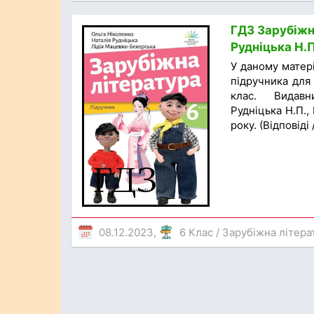
ГДЗ Зарубіжна
Рудніцька Н.
У даному матер
підручника для 
клас. Видавни
Рудніцька Н.П.,
року. (Відповіді
08.12.2023,
6 Клас
/
Зарубіжна літера