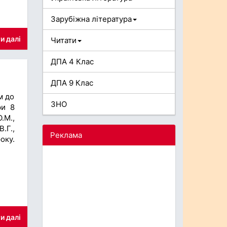
Зарубіжна література
и далі
Читати
ДПА 4 Клас
ДПА 9 Клас
м до
ЗНО
ри 8
.М.,
.Г.,
Реклама
оку.
и далі