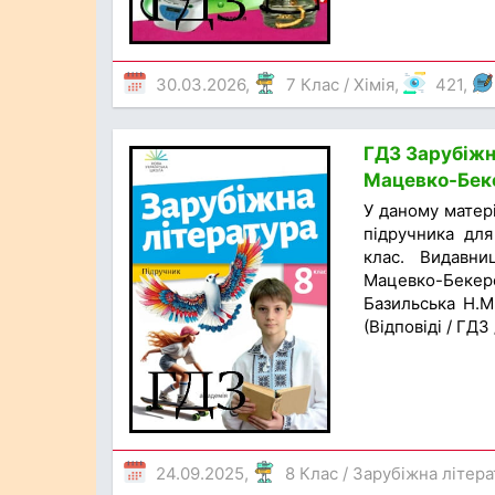
30.03.2026,
7 Клас
/
Хімія
,
421,
ГДЗ Зарубіжна
Мацевко-Беке
У даному матер
підручника для
клас. Видавни
Мацевко-Бекерс
Базильська Н.М.
(Відповіді / ГДЗ
24.09.2025,
8 Клас
/
Зарубіжна літера