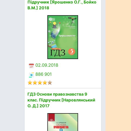
Підручник [Ярошенко О.Г., Бойко
В.М.] 2018
02.09.2018
886 901
ГДЗ Основи правознавства 9
клас. Підручник [Наровлянський
О. Д.] 2017