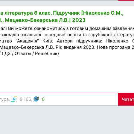
 література 6 клас. Підручник [Ніколенко О.М.,
П., Мацевко-Бекерська Л.В.] 2023
іалі Ви можете ознайомитись з готовим домашнім завдання
закладів загальної середньої освіти із зарубіжної літерату
цтво "Академiя" Київ. Автори підручника: Ніколенко О
 Мацевко-Бекерська Л.В. Рік видання 2023. Нова програма 
 / ГДЗ / Ответы / Решебник)
тура
,
9 166,
0
Читат