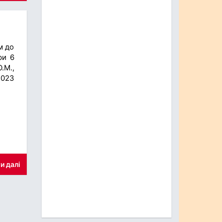
м до
ри 6
.М.,
2023
и далі