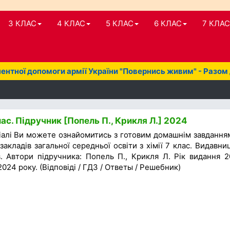
3 КЛАС
4 КЛАС
5 КЛАС
6 КЛАС
7 КЛАС
нтної допомоги армії України "Повернись живим" - Разом
лас. Підручник [Попель П., Крикля Л.] 2024
іалі Ви можете ознайомитись з готовим домашнім завдання
закладів загальної середньої освіти з хімії 7 клас. Видавни
в. Автори підручника: Попель П., Крикля Л. Рік видання 2
024 року. (Відповіді / ГДЗ / Ответы / Решебник)