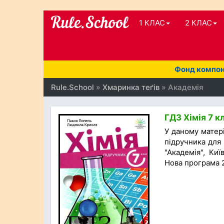
1 КЛАС
2 КЛАС
Фонд компоне
Rule.School
»
Хмаринка теґів
» Академія
ГДЗ Хімія 7 к
У даному матер
підручника для 
"Академія", Киї
Нова програма 2