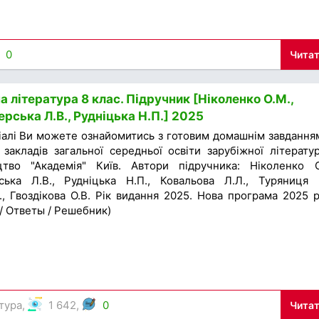
0
Читат
 література 8 клас. Підручник [Ніколенко О.М.,
рська Л.В., Рудніцька Н.П.] 2025
іалі Ви можете ознайомитись з готовим домашнім завдання
 закладів загальної середньої освіти зарубіжної літерату
цтво "Академія" Київ. Автори підручника: Ніколенко О
ька Л.В., Рудніцька Н.П., Ковальова Л.Л., Туряниця В
, Гвоздікова О.В. Рік видання 2025. Нова програма 2025 р
 / Ответы / Решебник)
тура
,
1 642,
0
Читат