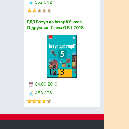
552 042
ГДЗ Вступ до історії 5 клас.
Підручник [Гісем О.В.] 2018
04.09.2019
458 276