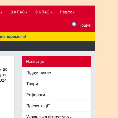
8 КЛАС
9 КЛАС
Решта
Пошук
 до перемоги!
Навігація
м до
Підручники
цтво
024.
Твори
Реферати
Презентації
Українська література