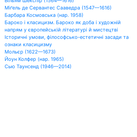
Вільям Шекспір (1564—1616)
Міґель де Сервантес Сааведра (1547—1616)
Барбара Космовська (нар. 1958)
Бароко і класицизм. Бароко як доба і художній
напрям у європейській літературі й мистецтві
Історичні умови, філософсько-естетичні засади та
ознаки класицизму
Мольєр (1622—1673)
Йоун Колфер (нар. 1965)
Сью Таунсенд (1946—2014)