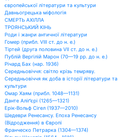
європейської літератури та культури
Давньогрецька міфологія
СМЕРТЬ АХІЛЛА
ТРОЯНСЬКИЙ КІНЬ
Роди і жанри античної літератури
Гомер (прибл. VIII ст. до н. е.)
Тіртей (друга половина VII ст. до н. е.)
Публій Вергілій Марон (70—19 рр. до н. е.)
Річард Бах (нар. 1936)
Середньовіччя: світло крізь темряву.
Середньовіччя як доба в історії літератури та
культури
Омар Хаям (прибл. 1048—1131)
Данте Аліґ’єрі (1265—1321)
Ерік-Вольф Сігел (1937—2010)
Шедеври Ренесансу. Епоха Ренесансу
(Відродження) в Європі
Франческо Петрарка (1304—1374)