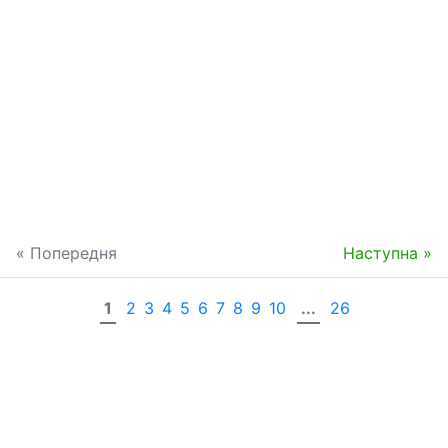
« Попередня
Наступна »
1
2
3
4
5
6
7
8
9
10
...
26