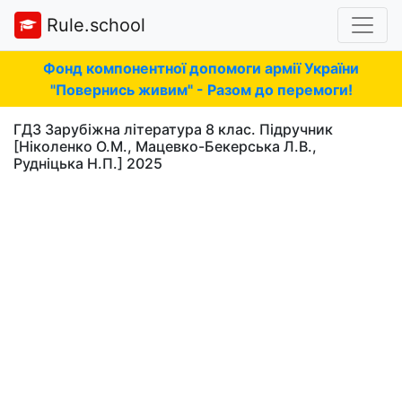
Rule.school
Фонд компонентної допомоги армії України
"Повернись живим" - Разом до перемоги!
ГДЗ Зарубіжна література 8 клас. Підручник
[Ніколенко О.М., Мацевко-Бекерська Л.В.,
Рудніцька Н.П.] 2025