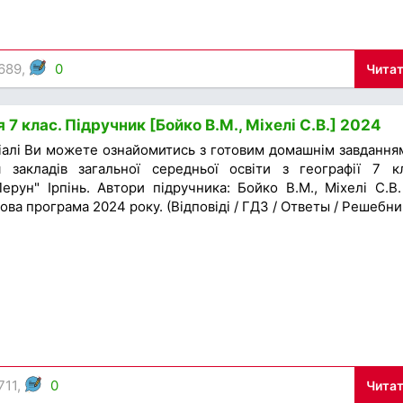
 689,
0
Читат
 7 клас. Підручник [Бойко В.М., Міхелі С.В.] 2024
іалі Ви можете ознайомитись з готовим домашнім завдання
 закладів загальної середньої освіти з географії 7 к
ерун" Ірпінь. Автори підручника: Бойко В.М., Міхелі С.В.
ова програма 2024 року. (Відповіді / ГДЗ / Ответы / Решебни
711,
0
Читат