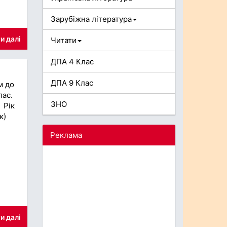
Зарубіжна література
и далі
Читати
ДПА 4 Клас
ДПА 9 Клас
м до
лас.
ЗНО
 Рік
к)
Реклама
и далі