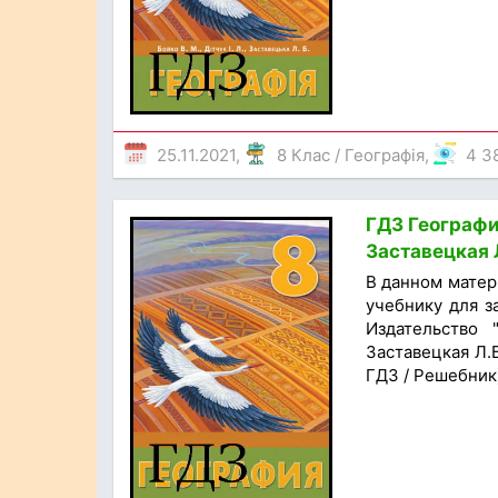
25.11.2021,
8 Клас
/
Географія
,
4 3
ГДЗ География
Заставецкая Л
В данном матер
учебнику для з
Издательство 
Заставецкая Л.Б
ГДЗ / Решебник