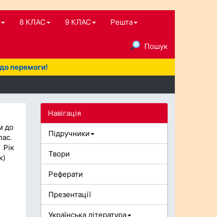
8 КЛАС
9 КЛАС
Решта
Пошук
 до перемоги!
Навігація
м до
Підручники
лас.
 Рік
Твори
к)
Реферати
Презентації
Українська література