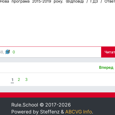
Нова програма 2015-2019 року. (Відповіді / ГДЗ / Отве
68,
0
Читат
Вперед
1
2
3
Rule.School © 2017-2026
Powered by Steffenz &
ABCVG Info
.