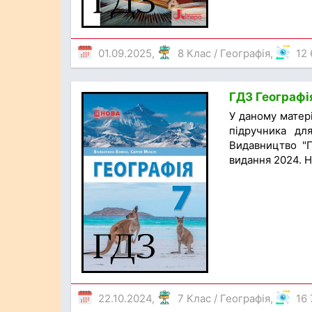
01.09.2025,
8 Клас
/
Географія
,
12
ГДЗ Географія
У даному матер
підручника для
Видавництво "П
видання 2024. Н
22.10.2024,
7 Клас
/
Географія
,
16 