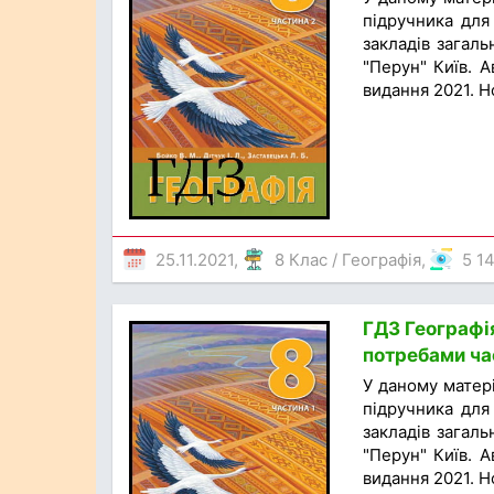
підручника для 
закладів загаль
"Перун" Київ. А
видання 2021. Н
25.11.2021,
8 Клас
/
Географія
,
5 1
ГДЗ Географія
потребами час
У даному матер
підручника для 
закладів загаль
"Перун" Київ. А
видання 2021. Н