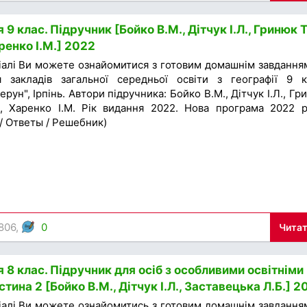
9 клас. Підручник [Бойко В.М., Дітчук І.Л., Гринюк Т
аренко І.М.] 2022
іалі Ви можете ознайомитися з готовим домашнім завдання
 закладів загальної середньої освіти з географії 9 к
рун", Ірпінь. Автори підручника: Бойко В.М., Дітчук І.Л., Гр
В., Харенко І.М. Рік видання 2022. Нова програма 2022 р
 / Ответы / Решебник)
 806,
0
Читат
 8 клас. Підручник для осіб з особливими освітніми
тина 2 [Бойко В.М., Дітчук І.Л., Заставецька Л.Б.] 2
іалі Ви можете ознайомитись з готовим домашнім завдання