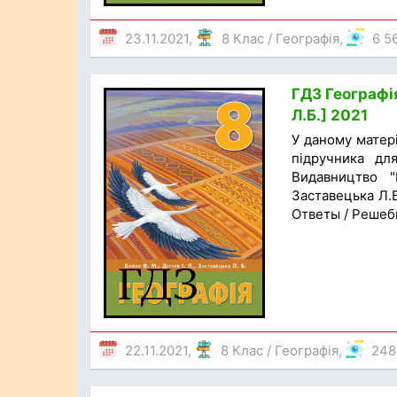
23.11.2021,
8 Клас
/
Географія
,
6 5
ГДЗ Географія
Л.Б.] 2021
У даному матер
підручника для
Видавництво "
Заставецька Л.Б
Ответы / Решеб
22.11.2021,
8 Клас
/
Географія
,
248