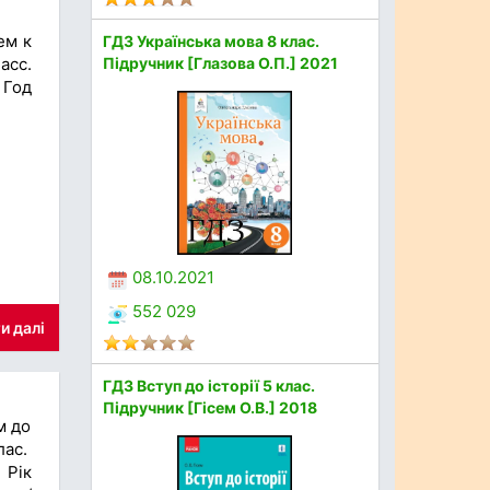
ем к
ГДЗ Українська мова 8 клас.
асс.
Підручник [Глазова О.П.] 2021
 Год
08.10.2021
552 029
и далі
ГДЗ Вступ до історії 5 клас.
Підручник [Гісем О.В.] 2018
м до
лас.
 Рік