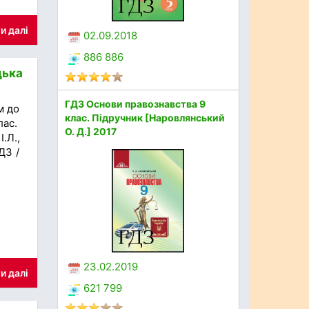
и далі
02.09.2018
886 886
цька
ГДЗ Основи правознавства 9
м до
клас. Підручник [Наровлянський
лас.
О. Д.] 2017
.Л.,
ДЗ /
23.02.2019
и далі
621 799