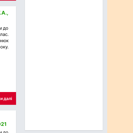
.А.,
м до
лас.
инюк
оку.
и далі
021
м до