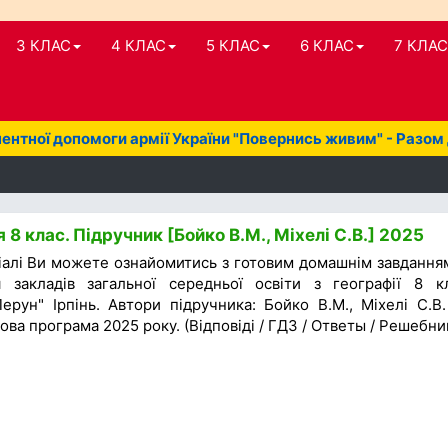
3 КЛАС
4 КЛАС
5 КЛАС
6 КЛАС
7 КЛАС
нтної допомоги армії України "Повернись живим" - Разом
 8 клас. Підручник [Бойко В.М., Міхелі С.В.] 2025
іалі Ви можете ознайомитись з готовим домашнім завдання
 закладів загальної середньої освіти з географії 8 к
ерун" Ірпінь. Автори підручника: Бойко В.М., Міхелі С.В.
ова програма 2025 року. (Відповіді / ГДЗ / Ответы / Решебни