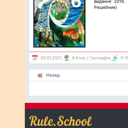
видання 2019. 
Решебник)
29.01.2021,
6 Клас
/
Географія
,
9 1
Назад