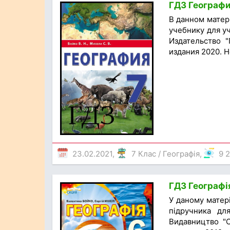
ГДЗ География
В данном матер
учебнику для у
Издательство "
издания 2020. Н
23.02.2021,
7 Клас
/
Географія
,
9 
ГДЗ Географія
У даному матер
підручника для
Видавництво "С