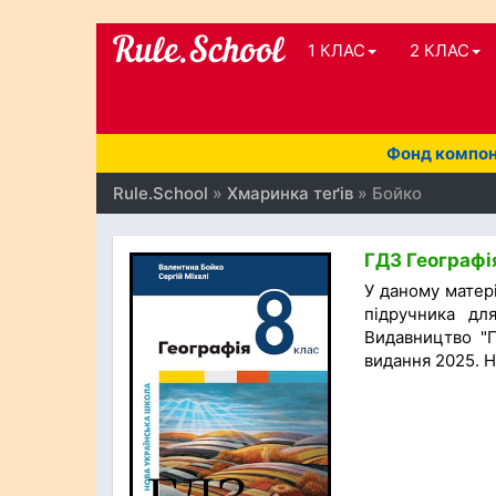
1 КЛАС
2 КЛАС
Фонд компоне
Rule.School
»
Хмаринка теґів
» Бойко
ГДЗ Географія
У даному матер
підручника для
Видавництво "П
видання 2025. Н