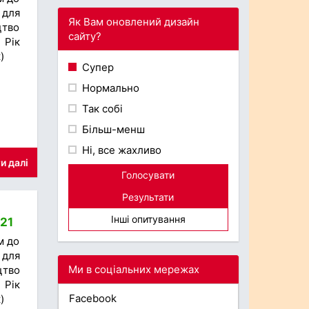
 для
Як Вам оновлений дизайн
цтво
сайту?
 Рік
)
Супер
Нормально
Так собі
Більш-менш
Ні, все жахливо
и далі
Голосувати
Результати
Інші опитування
021
м до
 для
Ми в соціальних мережах
цтво
 Рік
Facebook
)