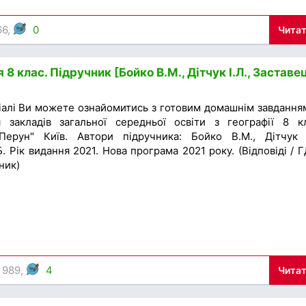
66,
0
Читат
 8 клас. Підручник [Бойко В.М., Дітчук І.Л., Заставе
іалі Ви можете ознайомитись з готовим домашнім завдання
 закладів загальної середньої освіти з географії 8 к
Перун" Київ. Автори підручника: Бойко В.М., Дітчук І
. Рік видання 2021. Нова програма 2021 року. (Відповіді / Г
ник)
 989,
4
Читат