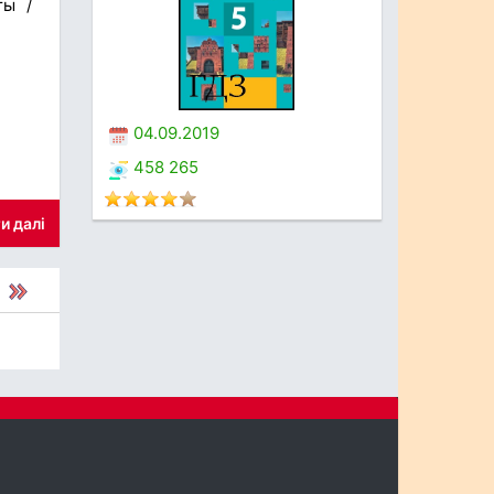
ты /
04.09.2019
458 265
и далі