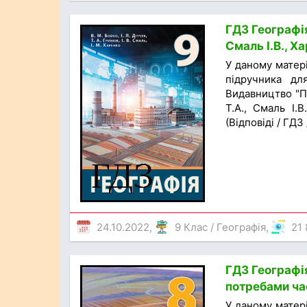
ГДЗ Географія 
Смаль І.В., Х
У даному матер
підручника для
Видавництво "Пе
Т.А., Смаль І.
(Відповіді / ГДЗ
24.10.2022,
9 Клас
/
Географія
,
21
ГДЗ Географія
потребами час
У даному матер