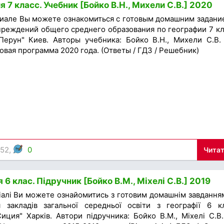
 7 класс. Учебник [Бойко В.Н., Михели С.В.] 2020
иале Вы можете ознакомиться с готовым домашним задани
чреждений общего среднего образования по географии 7 кл
Перун" Киев. Авторы учебника: Бойко В.Н., Михели С.В.
овая программа 2020 года. (Ответы / ГДЗ / Решебник)
252,
0
Читат
 6 клас. Підручник [Бойко В.М., Міхелі С.В.] 2019
іалі Ви можете ознайомитись з готовим домашнім завдання
 закладів загальної середньої освіти з географії 6 к
иция" Харків. Автори підручника: Бойко В.М., Міхелі С.В.