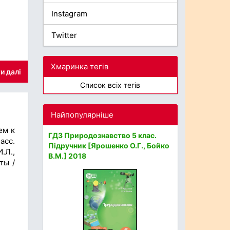
Instagram
Twitter
Хмаринка тегів
и далі
Список всіх тегів
Найпопулярніше
ем к
ГДЗ Природознавство 5 клас.
асс.
Підручник [Ярошенко О.Г., Бойко
.Л.,
В.М.] 2018
ты /