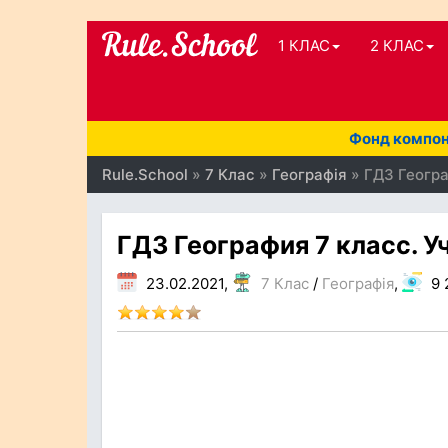
1 КЛАС
2 КЛАС
Фонд компоне
Rule.School
»
7 Клас
»
Географія
» ГДЗ Геогра
ГДЗ География 7 класс. Уч
23.02.2021,
7 Клас
/
Географія
,
9 