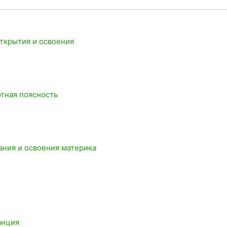
открытия и освоения
отная поясность
ания и освоения материка
анция