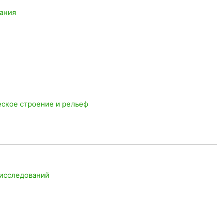
вания
еское строение и рельеф
 исследований