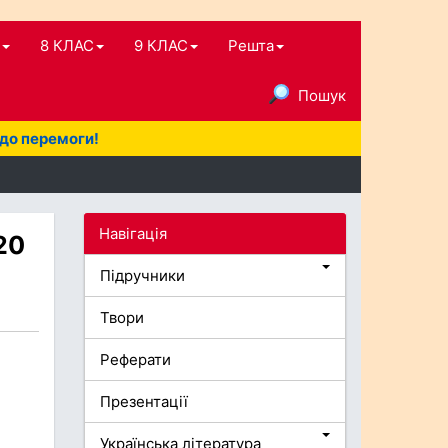
8 КЛАС
9 КЛАС
Решта
Пошук
 до перемоги!
Навігація
20
Підручники
Твори
Реферати
Презентації
Українська література