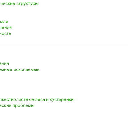
ические структуры
емли
ечения
ность
ания
олезные ископаемые
 жестколистные леса и кустарники
ческие проблемы