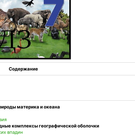
Содержание
рироды материка и океана
вия
одные комплексы географической оболочки
ких впадин