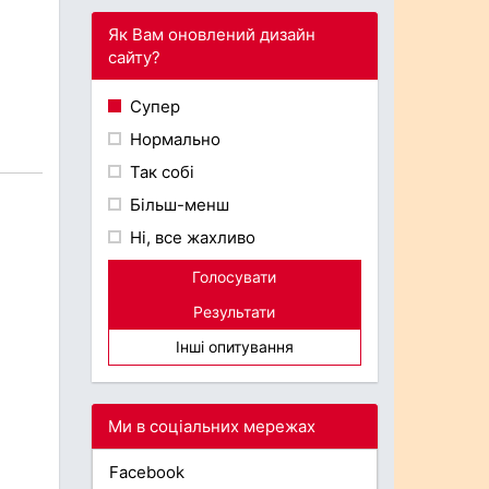
Як Вам оновлений дизайн
сайту?
Супер
Нормально
Так собі
Більш-менш
Ні, все жахливо
Голосувати
Результати
Інші опитування
Ми в соціальних мережах
Facebook