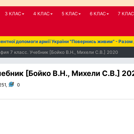
3 КЛАС
4 КЛАС
5 КЛАС
6 КЛАС
7 КЛАС
нтної допомоги армії України "Повернись живим" - Разом
фия 7 класс. Учебник [Бойко В.Н., Михели С.В.] 2020
ебник [Бойко В.Н., Михели С.В.] 20
251,
0