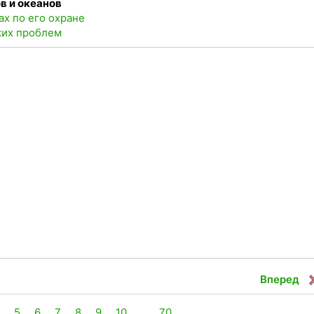
в и океанов
х по его охране
ких проблем
Вперед
4
5
6
7
8
9
10
...
70