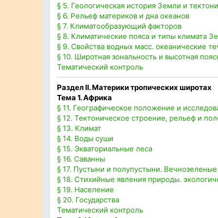
§ 5. Геологическая история Земли и тектон
§ 6. Рельеф материков и дна океанов
§ 7. Климатообразующий факторов
§ 8. Климатические пояса и типы климата З
§ 9. Свойства водных масс. океанические т
§ 10. Широтная зональность и высотная пояс
Тематический контроль
Раздел II
. Материки тропических широтах
Тема 1. Африка
§ 11. Географическое положение и исследов
§ 12. Тектоническое строение, рельеф и п
§ 13. Климат
§ 14. Воды суши
§ 15. Экваториальные леса
§ 16. Саванны
§ 17. Пустыни и полупустыни. Вечнозеленые
§ 18. Стихийные явления природы. экологи
§ 19. Население
§ 20. Государства
Тематический контроль