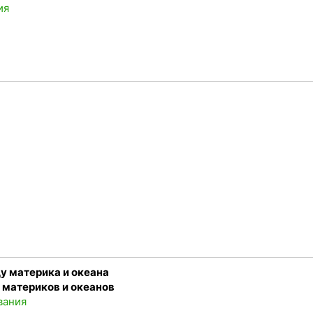
ия
у материка и океана
 материков и океанов
вания