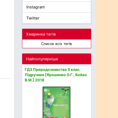
Instagram
Twitter
Хмаринка тегів
Список всіх тегів
Найпопулярніше
ГДЗ Природознавство 5 клас.
Підручник [Ярошенко О.Г., Бойко
В.М.] 2018