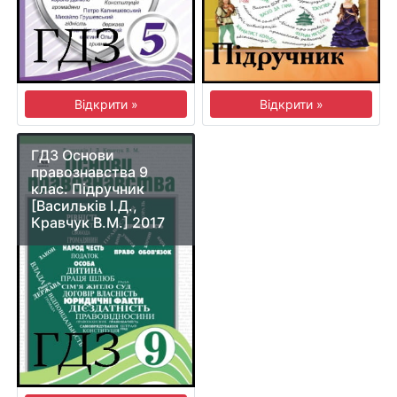
Відкрити »
Відкрити »
ГДЗ Основи
правознавства 9
клас. Підручник
[Васильків І.Д.,
Кравчук В.М.] 2017