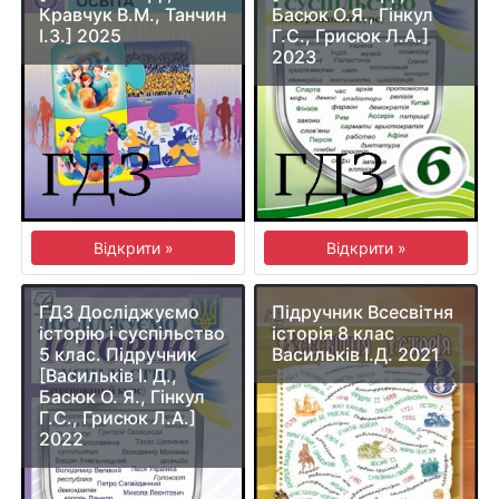
Кравчук В.М., Танчин
Басюк О.Я., Гінкул
І.З.] 2025
Г.С., Грисюк Л.А.]
2023
Відкрити »
Відкрити »
ГДЗ Досліджуємо
Підручник Всесвітня
історію і суспільство
історія 8 клас
5 клас. Підручник
Васильків І.Д. 2021
[Васильків І. Д.,
Басюк О. Я., Гінкул
Г.С., Грисюк Л.А.]
2022