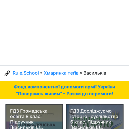
Rule.School
»
Хмаринка теґів
» Васильків
Фонд компонентної допомоги армії України
"Повернись живим" - Разом до перемоги!
ГДЗ Громадська
ГДЗ Досліджуємо
освіта 8 клас.
історію і суспільство
Підручник
6 клас. Підручник
[Васильків І.Д.,
[Васильків І.Д.,