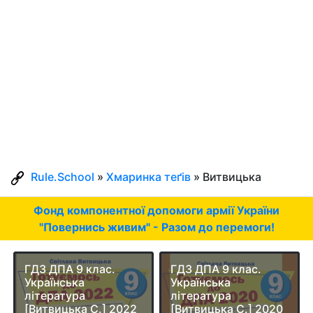
Rule.School
»
Хмаринка теґів
» Витвицька
Фонд компонентної допомоги армії України
"Повернись живим" - Разом до перемоги!
ГДЗ ДПА 9 клас.
ГДЗ ДПА 9 клас.
Українська
Українська
література
література
[Витвицька С.] 2022
[Витвицька С.] 2020