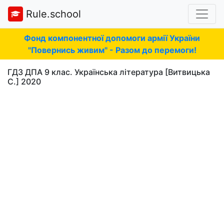
Rule.school
Фонд компонентної допомоги армії України
"Повернись живим" - Разом до перемоги!
ГДЗ ДПА 9 клас. Українська література [Витвицька
С.] 2020