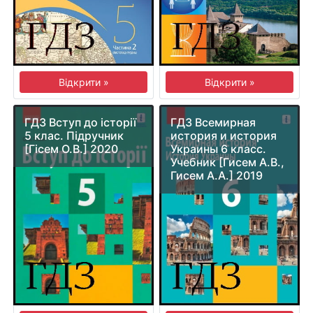
Відкрити »
Відкрити »
ГДЗ Вступ до історії
ГДЗ Всемирная
5 клас. Підручник
история и история
[Гісем О.В.] 2020
Украины 6 класс.
Учебник [Гисем А.В.,
Гисем А.А.] 2019