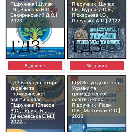
Підручник [Щупак
Підручник [Щупак
І.Я., Власова Н.С.,
І.Я., Бурлака О.В.,
Секиринський Д.О.]
Піскарьова І.О.,
2023
Посунько А.Л.] 2022
Відкрити »
Відкрити »
ГДЗ Вступ до історії
ГДЗ Вступ до історії
України та
України та
громадянської
громадянської
освіти 5 клас.
освіти 5 клас.
Підручник [Власов
Підручник [Гісем
В.С., Гирич І.Б.,
О.В., Мартинюк О.О.]
Данилевська О.М.]
2022
2022