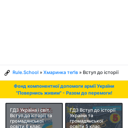
Rule.School
»
Хмаринка теґів
» Вступ до історії
Фонд компонентної допомоги армії України
"Повернись живим" - Разом до перемоги!
ГДЗ Україна і світ.
ГДЗ Вступ до історії
Вступ до історії та
України та
громадянської
громадянської
освіти 6 клас.
освіти 5 клас.