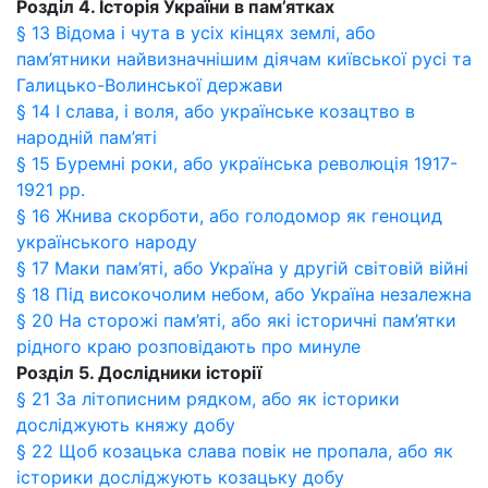
Розділ 4. Історія України в пам’ятках
§ 13 Відома і чута в усіх кінцях землі, або
пам’ятники найвизначнішим діячам київської русі та
Галицько-Волинської держави
§ 14 І слава, і воля, або українське козацтво в
народній пам’яті
§ 15 Буремні роки, або українська революція 1917-
1921 рр.
§ 16 Жнива скорботи, або голодомор як геноцид
українського народу
§ 17 Маки пам’яті, або Україна у другій світовій війні
§ 18 Під високочолим небом, або Україна незалежна
§ 20 На сторожі пам’яті, або які історичні пам’ятки
рідного краю розповідають про минуле
Розділ 5. Дослідники історії
§ 21 За літописним рядком, або як історики
досліджують княжу добу
§ 22 Щоб козацька слава повік не пропала, або як
історики досліджують козацьку добу