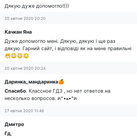
Дякую дуже допомогло!)))
20 квітня 2020 20:20
Качкан Яна
Дуже допомогло мені. Дякую, дякую і ще раз
дякую. Гарний сайт, і відповіді як на мене правильні
😁😳😳😳
20 квітня 2020 20:24
Даринка_мандаринка🍊
Спасибо
. Классное ГДЗ , но нет ответов на
несколько вопросов. ฅ^•ﻌ•^ฅ
27 квітня 2020 11:46
Дмитро
Гд
,