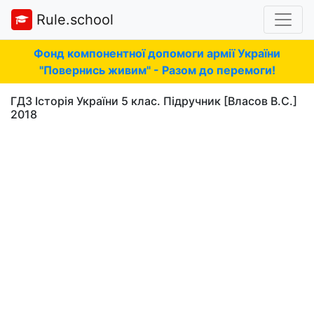
Rule.school
Фонд компонентної допомоги армії України
"Повернись живим" - Разом до перемоги!
ГДЗ Історія України 5 клас. Підручник [Власов В.С.]
2018