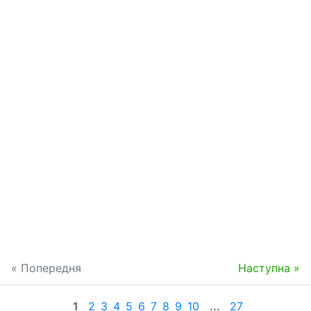
« Попередня
Наступна »
1
2
3
4
5
6
7
8
9
10
...
27