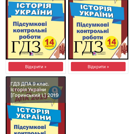
Відкрити »
Відкрити »
ГДЗ ДПА 9 клас.
Історія України
[Горинський І.] 2019